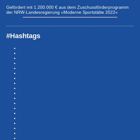
Gefördert mit 1.200.000 € aus dem Zuschussförderprogramm
der NRW-Landesregierung »Moderne Sportstätte 2022«
#Hashtags
#BSNews
#Gesundheitssport
#MasterNews
#Neuigkeit
#Offen
#Presse­berichte
#Swim-Masters
#Swim-Meister­schaft
#Swim-Wett­kämpfe
#SwimNews
#SwimTeam-LSP-1A-Team
#SwimTeam-LSP-1B-Team
#SwimTeam-LSP-TopTeam
#SwimTeamBG
#SwimTeamDMS
#SwimTeamSWF1
#SwimTeamSWF2
#Veranstaltung
#Waba-allgemein