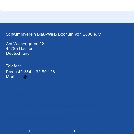
Schwimmverein Blau-Weiß Bochum von 1896 e. V.
Am Wiesengrund 18
44795 Bochum
Deutschland
Telefon:
+49 234 –
32 50 126
Fax: +49 234 – 32 50 128
Mail:
info
bwbochum.de
Kontaktformular
Zum Internen Mitgliederbereich
Newsletter abonnieren
Impressum
•
Datenschutzerklärung
•
Bildnachweise