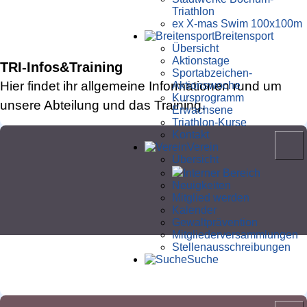
Triathlon
ex X-mas Swim 100x100m
Breiten­sport
Übersicht
Aktionstage
TRI-Infos&Training
Sportabzeichen-
Hier findet ihr allgemeine Informationen rund um
Aktionswoche
Kursprogramm
unsere Abteilung und das Training.
Erwachsene
Triathlon-Kurse
Kontakt
Verein
Übersicht
Interner Bereich
Neuigkeiten
Mitglied werden
Kalender
Gewaltprävention
Mitglieder­versammlungen
Stellen­aus­schrei­bungen
TRI-Jugend
Suche
Schwimmen, Laufen, Radfahren, Spaß haben!