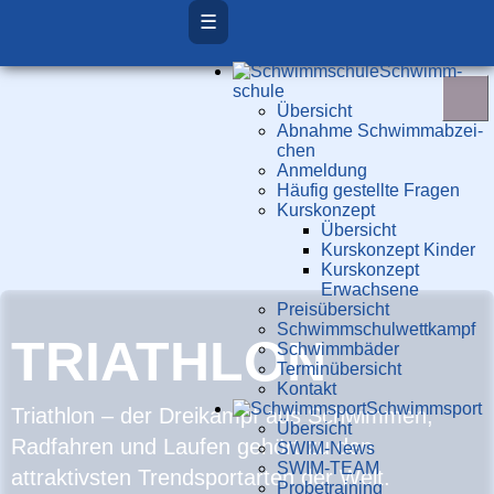
☰
Schwimm­
schule
Übersicht
Ab­nah­me Schwimm­ab­zei­
chen
Anmeldung
Häufig gestellte Fragen
Kurs­konzept
Übersicht
Kurskonzept Kinder
Kurskonzept
Erwachsene
Preis­über­sicht
Schwimm­schul­wett­kampf
TRIATHLON
Schwimm­bäder
Terminübersicht
Kontakt
Schwimm­sport
Triathlon – der Dreikampf aus Schwimmen,
Übersicht
Radfahren und Laufen gehört zu den
SWIM-News
SWIM-TEAM
attraktivsten Trendsportarten der Welt.
Probe­training