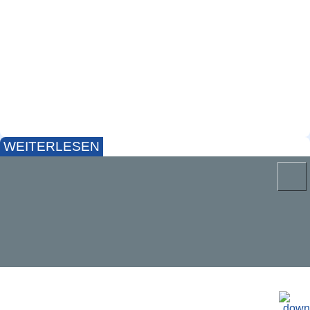
ex X-mas Swim 100x100m
5.ex-Xmas-Swim im Wiesental Das eXs wird von
den Triathleten des SV Blau-Weiß Bochum
organisiert um die nötige Winterhärte für die neue
Saison einzustimmen und eigentlich um den
Weihnachtsspeck d …
WEITERLESEN
Rookies 2024/2025 – Bochum-Triathlon kommt