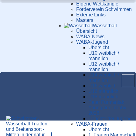
Eigene Wettkämpfe
Förderverein Schwimmen
Externe Links
Masters
Wasser­ball
Übersicht
WABA-News
WABA-Jugend
Übersicht
U10 weiblich /
männlich
U12 weiblich /
männlich
U14 weiblich /
männlich
U16 weiblich
U16 männlich
U18 männlich
Peter Furmaniak
Youngster Trophy
2026
Berichte der Jugend
WABA-Frauen
TRI-News
Übersicht
1. Frauen Mannschaft