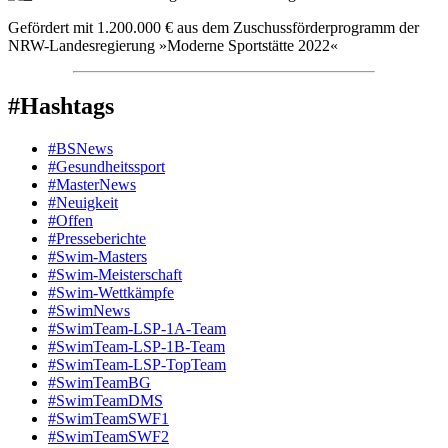
Gefördert mit 1.200.000 € aus dem Zuschussförderprogramm der
NRW-Landesregierung »Moderne Sportstätte 2022«
#Hashtags
#BSNews
#Gesundheitssport
#MasterNews
#Neuigkeit
#Offen
#Presse­berichte
#Swim-Masters
#Swim-Meister­schaft
#Swim-Wett­kämpfe
#SwimNews
#SwimTeam-LSP-1A-Team
#SwimTeam-LSP-1B-Team
#SwimTeam-LSP-TopTeam
#SwimTeamBG
#SwimTeamDMS
#SwimTeamSWF1
#SwimTeamSWF2