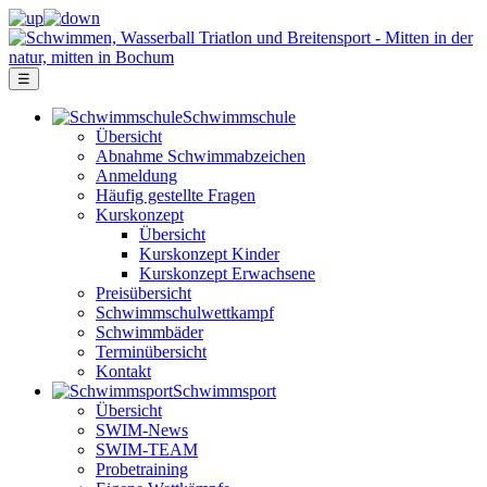
☰
Schwimm­schule
Übersicht
Ab­nah­me Schwimm­ab­zei­chen
Anmeldung
Häufig gestellte Fragen
Kurs­konzept
Übersicht
Kurskonzept Kinder
Kurskonzept Erwachsene
Preis­über­sicht
Schwimm­schul­wett­kampf
Schwimm­bäder
Terminübersicht
Kontakt
Schwimm­sport
Übersicht
SWIM-News
SWIM-TEAM
Probe­training