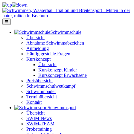
☰
Schwimm­schule
Übersicht
Ab­nah­me Schwimm­ab­zei­chen
Anmeldung
Häufig gestellte Fragen
Kurs­konzept
Übersicht
Kurskonzept Kinder
Kurskonzept Erwachsene
Preis­über­sicht
Schwimm­schul­wett­kampf
Schwimm­bäder
Terminübersicht
Kontakt
Schwimm­sport
Übersicht
SWIM-News
SWIM-TEAM
Probe­training