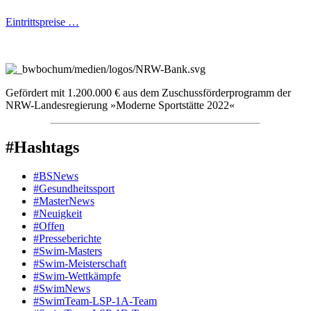
Eintrittspreise …
Gefördert mit 1.200.000 € aus dem Zuschussförderprogramm der
NRW-Landesregierung »Moderne Sportstätte 2022«
#Hashtags
#BSNews
#Gesundheitssport
#MasterNews
#Neuigkeit
#Offen
#Presse­berichte
#Swim-Masters
#Swim-Meister­schaft
#Swim-Wett­kämpfe
#SwimNews
#SwimTeam-LSP-1A-Team