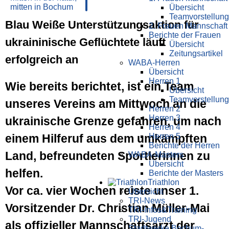
Übersicht
Teamvorstellung
Blau Weiße Unterstützungsaktion für
2. Frauen Mannschaft
Berichte der Frauen
ukraininische Geflüchtete läuft
Übersicht
Zeitungsartikel
erfolgreich an
WABA-Herren
Übersicht
Herren 1
Wie bereits berichtet, ist ein Team
Übersicht
Teamvorstellung
unseres Vereins am Mittwoch an die
Herren 2
Herren 3
ukrainische Grenze gefahren, um nach
Herren 4
Herren 5
einem Hilferuf aus dem umkämpften
Berichte der Herren
Land, befreundeten Sportlerinnen zu
WABA-Masters
Übersicht
helfen.
Berichte der Masters
Triathlon
Vor ca. vier Wochen reiste unser 1.
Übersicht
TRI-News
Vorsitzender Dr. Christian Müller-Mai
TRI-Infos&Training
TRI-Jugend
als offizieller Mannschaftsarzt der
Stadtwerke Bochum-