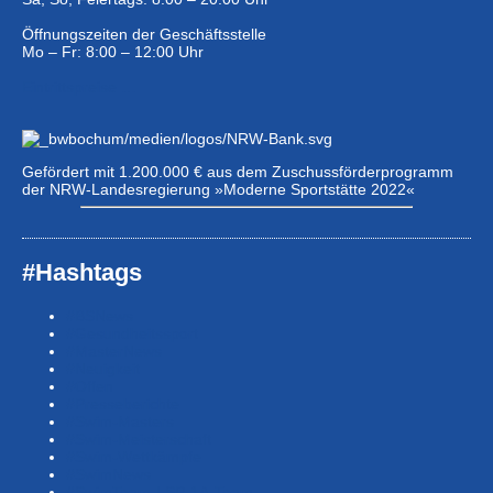
Öffnungszeiten der Geschäftsstelle
Mo – Fr: 8:00 – 12:00 Uhr
Eintrittspreise …
Gefördert mit 1.200.000 € aus dem Zuschussförderprogramm
der NRW-Landesregierung »Moderne Sportstätte 2022«
#Hashtags
#BSNews
#Gesundheitssport
#MasterNews
#Neuigkeit
#Offen
#Presse­berichte
#Swim-Masters
#Swim-Meister­schaft
#Swim-Wett­kämpfe
#SwimNews
#SwimTeam-LSP-1A-Team