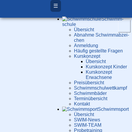
☰
Schwimm­
schule
Übersicht
Ab­nah­me Schwimm­ab­zei­
chen
Anmeldung
Häufig gestellte Fragen
Kurs­konzept
Übersicht
Kurskonzept Kinder
Kurskonzept
Erwachsene
Preis­über­sicht
Schwimm­schul­wett­kampf
Schwimm­bäder
Terminübersicht
Kontakt
Schwimm­sport
Übersicht
SWIM-News
SWIM-TEAM
Probe­training