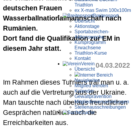
Triathlon
deutschen Frauen
ex X-mas Swim 100x100m
Breiten­sport
Wasserballnationalmannschaft nach
Übersicht
Aktionstage
Rumänien.
Sportabzeichen-
Aktionswoche
Dort fand die Qualifikation zur EM in
Kursprogramm
diesem Jahr statt.
Erwachsene
Triathlon-Kurse
Kontakt
Verein
04.03.2022
Übersicht
Interner Bereich
Neuigkeiten
Im Rahmen dieses Turniers traf man u. a.
Mitglied werden
Kalender
auch auf die Vertretung aus der Ukraine.
Gewaltprävention
Man tauschte nach überaus freundlichen
Mitglieder­versammlungen
Stellen­aus­schrei­bungen
Gesprächen natürlich auch die
Suche
Erreichbarkeiten aus.