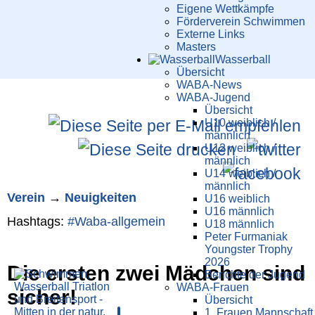
Eigene Wettkämpfe
Förderverein Schwimmen
Externe Links
Masters
Wasser­ball
Übersicht
WABA-News
WABA-Jugend
Übersicht
U10 weiblich /
männlich
U12 weiblich /
männlich
U14 weiblich /
männlich
Verein
→
Neuigkeiten
U16 weiblich
U16 männlich
Hashtags:
#
Waba-allgemein
U18 männlich
Peter Furmaniak
Youngster Trophy
2026
Die ersten zwei Mädchen sind
Berichte der Jugend
WABA-Frauen
sicher!
Übersicht
1. Frauen Mannschaft