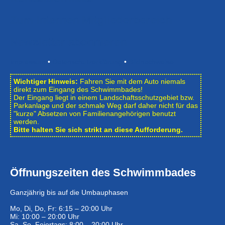
Zum Internen Mitgliederbereich
Newsletter abonnieren
Impressum
•
Datenschutzerklärung
•
Bildnachweise
Wichtiger Hinweis:
Fahren Sie mit dem Auto niemals
direkt zum Eingang des Schwimmbades!
Der Eingang liegt in einem Landschafts­schutzgebiet bzw.
Park­anlage und der schmale Weg darf daher nicht für das
"kurze" Absetzen von Familienangehörigen benutzt
werden.
Bitte halten Sie sich strikt an diese Aufforderung.
Öffnungszeiten des Schwimmbades
Ganzjährig bis auf die Umbauphasen
Mo, Di, Do, Fr: 6:15 – 20:00 Uhr
Mi: 10:00 – 20:00 Uhr
Sa, So, Feiertags: 8:00 – 20:00 Uhr