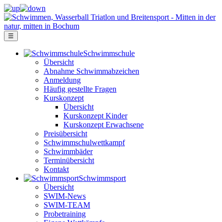
☰
Schwimm­schule
Übersicht
Ab­nah­me Schwimm­ab­zei­chen
Anmeldung
Häufig gestellte Fragen
Kurs­konzept
Übersicht
Kurskonzept Kinder
Kurskonzept Erwachsene
Preis­über­sicht
Schwimm­schul­wett­kampf
Schwimm­bäder
Terminübersicht
Kontakt
Schwimm­sport
Übersicht
SWIM-News
SWIM-TEAM
Probe­training