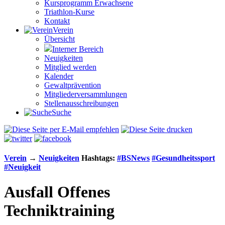
Kursprogramm Erwachsene
Triathlon-Kurse
Kontakt
Verein
Übersicht
Interner Bereich
Neuigkeiten
Mitglied werden
Kalender
Gewaltprävention
Mitglieder­versammlungen
Stellen­aus­schrei­bungen
Suche
Verein
→
Neuigkeiten
Hashtags:
#BSNews
#Gesundheitssport
#Neuigkeit
Ausfall Offenes
Techniktraining