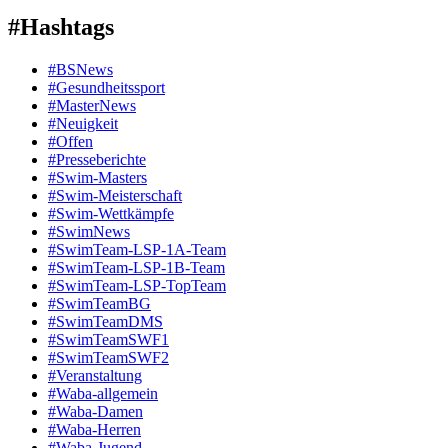
#Hashtags
#BSNews
#Gesundheitssport
#MasterNews
#Neuigkeit
#Offen
#Presse­berichte
#Swim-Masters
#Swim-Meister­schaft
#Swim-Wett­kämpfe
#SwimNews
#SwimTeam-LSP-1A-Team
#SwimTeam-LSP-1B-Team
#SwimTeam-LSP-TopTeam
#SwimTeamBG
#SwimTeamDMS
#SwimTeamSWF1
#SwimTeamSWF2
#Veranstaltung
#Waba-allgemein
#Waba-Damen
#Waba-Herren
#Waba-Jugend