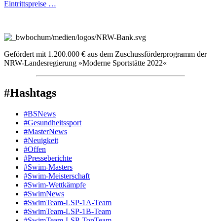
Eintrittspreise …
Gefördert mit 1.200.000 € aus dem Zuschussförderprogramm der
NRW-Landesregierung »Moderne Sportstätte 2022«
#Hashtags
#BSNews
#Gesundheitssport
#MasterNews
#Neuigkeit
#Offen
#Presse­berichte
#Swim-Masters
#Swim-Meister­schaft
#Swim-Wett­kämpfe
#SwimNews
#SwimTeam-LSP-1A-Team
#SwimTeam-LSP-1B-Team
#SwimTeam-LSP-TopTeam