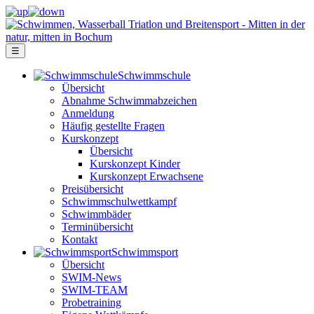
☰
Schwimm­schule
Übersicht
Ab­nah­me Schwimm­ab­zei­chen
Anmeldung
Häufig gestellte Fragen
Kurs­konzept
Übersicht
Kurskonzept Kinder
Kurskonzept Erwachsene
Preis­über­sicht
Schwimm­schul­wett­kampf
Schwimm­bäder
Terminübersicht
Kontakt
Schwimm­sport
Übersicht
SWIM-News
SWIM-TEAM
Probe­training