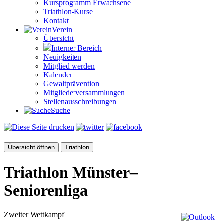
Kursprogramm Erwachsene
Triathlon-Kurse
Kontakt
Verein
Übersicht
Interner Bereich
Neuigkeiten
Mitglied werden
Kalender
Gewaltprävention
Mitglieder­versammlungen
Stellen­aus­schrei­bungen
Suche
Übersicht öffnen
Triathlon
Triathlon Münster–
Seniorenliga
Zweiter Wettkampf