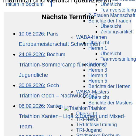
männlich und weiblich qualifizieren.
Übersicht
Teamvorstellung
2. Frauen Mannschaft
Nächste Termine
Berichte der Frauen
Übersicht
Zeitungsartikel
10.08.2026:
Paris
WABA-Herren
Übersicht
Europameisterschaft Schwimmen
Herren 1
Übersicht
24.08.2026:
Bochum
Teamvorstellung
Triathlon-Sommercamp für Kinder &
Herren 2
Herren 3
Jugendliche
Herren 4
Herren 5
30.08.2026:
Goch
Berichte der Herren
WABA-Masters
Triathlon Goch – Nachwuchscup
Übersicht
Berichte der Masters
06.09.2026:
Xanten
Triathlon
Übersicht
Triathlon Xanten– Liga 2.Damen und Mixed-
TRI-News
TRI-Infos&Training
Team
TRI-Jugend
Stadtwerke Bochum-