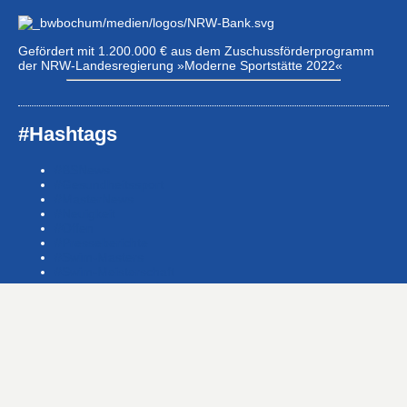
Gefördert mit 1.200.000 € aus dem Zuschussförderprogramm
der NRW-Landesregierung »Moderne Sportstätte 2022«
#Hashtags
#BSNews
#Gesundheitssport
#MasterNews
#Neuigkeit
#Offen
#Presse­berichte
#Swim-Masters
#Swim-Meister­schaft
#Swim-Wett­kämpfe
#SwimNews
#SwimTeam-LSP-1A-Team
#SwimTeam-LSP-1B-Team
#SwimTeam-LSP-TopTeam
#SwimTeamBG
#SwimTeamDMS
#SwimTeamSWF1
#SwimTeamSWF2