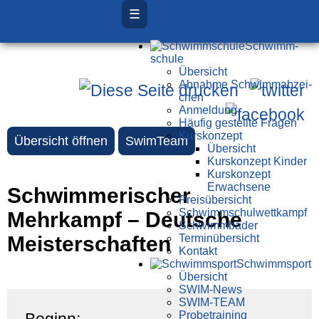
☰
Schwimm­
schule
Übersicht
Ab­nah­me Schwimm­ab­zei­
chen
Anmeldung
Häufig gestellte Fragen
Kurs­konzept
Übersicht öffnen
SwimTeam
Übersicht
Kurskonzept Kinder
Kurskonzept
Erwachsene
Schwimmerischer
Preis­über­sicht
Schwimm­schul­wett­kampf
Mehrkampf – Deutsche
Schwimm­bäder
Meisterschaften
Terminübersicht
Kontakt
Schwimm­sport
Übersicht
SWIM-News
SWIM-TEAM
Probe­training