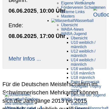
Beginn:
Eigene Wettkämpfe
Förderverein Schwimmen
06.06.2025
,
10:00 Uhr
Externe Links
Masters
Wasser­ball
Ende:
Übersicht
WABA-News
WABA-Jugend
08.06.2025
,
17:00 Uhr
Übersicht
U10 weiblich /
männlich
U12 weiblich /
männlich
Mehr Infos ...
U14 weiblich /
männlich
U16 weiblich
U16 männlich
U18 männlich
Peter Furmaniak
Für die Deutschen Meisterschaften im
Youngster Trophy
2026
Schwimmerischen Mehrkampf können
Berichte der Jugend
WABA-Frauen
sich die Jahrgänge 2013 bis 2015
Übersicht
1. Frauen Mannschaft