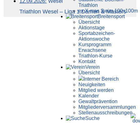
12.09.2026:
Wesel
Triathlon
ex X-mas Swim 100x100m
Triathlon Wesel – Liga 1.Damen & Masters
Breiten­sport
Übersicht
Aktionstage
Sportabzeichen-
Aktionswoche
Kursprogramm
Erwachsene
Triathlon-Kurse
Kontakt
Verein
Übersicht
Interner Bereich
Neuigkeiten
Mitglied werden
Kalender
Gewaltprävention
Mitglieder­versammlungen
Stellen­aus­schrei­bungen
Suche