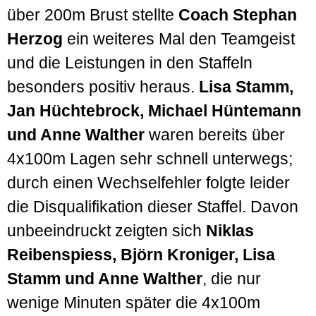
über 200m Brust stellte
Coach Stephan
Herzog
ein weiteres Mal den Team­geist
und die Leistungen in den Staffeln
besonders positiv heraus.
Lisa Stamm,
Jan Hüchte­brock, Michael Hünte­mann
und Anne Walther
waren bereits über
4x100m Lagen sehr schnell unterwegs;
durch einen Wechsel­fehler folgte leider
die Dis­qualifikation dieser Staffel. Davon
unbeein­druckt zeigten sich
Niklas
Reiben­spiess, Björn Kroniger, Lisa
Stamm und Anne Walther
, die nur
wenige Minuten später die 4x100m