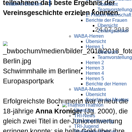
teilnahmen das beste Ergebnis der
Übersicht
Teamvorstellung
Vereins­geschichte erzielen konnten.
2. Frauen Mannschaft
Berichte der Frauen
Übersicht
24.07.2018
Zeitungsartikel
WABA-Herren
Übersicht
Herren 1
Übersicht
Teamvorstellung
Herren 2
Herren 3
Schwimmhalle im Berliner
Herren 4
Herren 5
Europasportpark
Berichte der Herren
WABA-Masters
Übersicht
Berichte der Masters
Erfolgreichste Bochumerin war erneut die
Triathlon
18-jährige
Anna Kroniger
(Jg. 2000), die
Übersicht
TRI-News
gleich zwei Titel in der Junioren­wertung
TRI-Infos&Training
TRI-Jugend
erringen konnte: sie holte Gold über ihre
Stadtwerke Bochum-