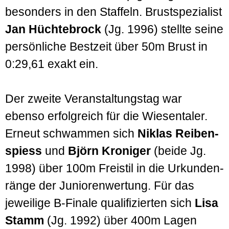
besonders in den Staffeln. Brust­spezialist
Jan Hüchte­brock
(Jg. 1996) stellte seine
persön­liche Best­zeit über 50m Brust in
0:29,61 exakt ein.
Der zweite Veran­staltungs­tag war
ebenso erfolg­reich für die Wiesen­taler.
Erneut schwammen sich
Niklas Reiben­
spiess
und
Björn Kroniger
(beide Jg.
1998) über 100m Freistil in die Urkunden­
ränge der Junioren­wertung. Für das
jeweilige B-Finale qualifizierten sich
Lisa
Stamm
(Jg. 1992) über 400m Lagen