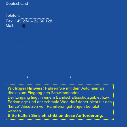
Deutschland
Telefon:
+49 234 –
32 50 126
Fax: +49 234 – 32 50 128
Mail:
info
bwbochum.de
Kontaktformular
Zum Internen Mitgliederbereich
Newsletter abonnieren
Impressum
•
Datenschutzerklärung
•
Bildnachweise
Wichtiger Hinweis:
Fahren Sie mit dem Auto niemals
direkt zum Eingang des Schwimmbades!
Der Eingang liegt in einem Landschafts­schutzgebiet bzw.
Park­anlage und der schmale Weg darf daher nicht für das
"kurze" Absetzen von Familienangehörigen benutzt
werden.
Bitte halten Sie sich strikt an diese Aufforderung.