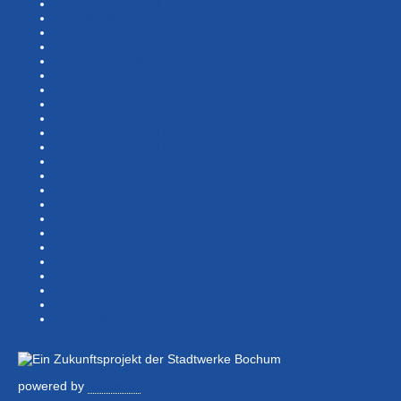
#Gesundheitssport
#MasterNews
#Neuigkeit
#Offen
#Presse­berichte
#Swim-Masters
#Swim-Meister­schaft
#Swim-Wett­kämpfe
#SwimNews
#SwimTeam-LSP-1A-Team
#SwimTeam-LSP-1B-Team
#SwimTeam-LSP-TopTeam
#SwimTeamBG
#SwimTeamDMS
#SwimTeamSWF1
#SwimTeamSWF2
#Veranstaltung
#Waba-allgemein
#Waba-Damen
#Waba-Herren
#Waba-Jugend
#Waba-Masters
#WabaNews
powered by
alvisio.de