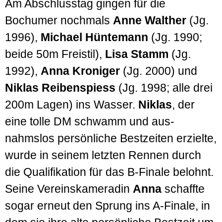
Am Abschluss­tag gingen für die
Bochumer nochmals
Anne Walther
(Jg.
1996),
Michael Hünte­mann
(Jg. 1990;
beide 50m Freistil),
Lisa Stamm
(Jg.
1992),
Anna Kroniger
(Jg. 2000) und
Niklas Reiben­spiess
(Jg. 1998; alle drei
200m Lagen) ins Wasser.
Niklas
, der
eine tolle DM schwamm und aus­
nahmslos persön­liche Best­zeiten erzielte,
wurde in seinem letzten Rennen durch
die Qualifikation für das B-Finale belohnt.
Seine Vereins­kameradin
Anna
schaffte
sogar erneut den Sprung ins A-Finale, in