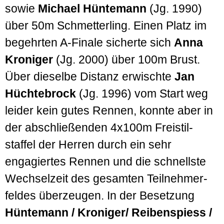
sowie
Michael Hünte­mann
(Jg. 1990)
über 50m Schmetterling. Einen Platz im
begehrten A-Finale sicherte sich
Anna
Kroniger
(Jg. 2000) über 100m Brust.
Über dieselbe Distanz erwischte
Jan
Hüchte­brock
(Jg. 1996) vom Start weg
leider kein gutes Rennen, konnte aber in
der ab­schließenden 4x100m Freistil­
staffel der Herren durch ein sehr
engagiertes Rennen und die schnellste
Wechsel­zeit des gesamten Teilnehmer­
feldes überzeugen. In der Besetzung
Hünte­mann / Kroniger/ Reiben­spiess /