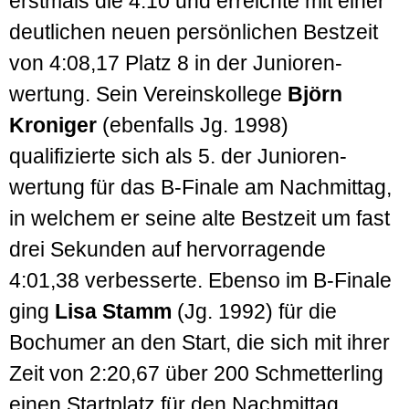
erstmals die 4:10 und erreichte mit einer
deutlichen neuen persön­lichen Best­zeit
von 4:08,17 Platz 8 in der Junioren­
wertung. Sein Vereins­kollege
Björn
Kroniger
(ebenfalls Jg. 1998)
qualifizierte sich als 5. der Junioren­
wertung für das B-Finale am Nach­mittag,
in welchem er seine alte Best­zeit um fast
drei Sekunden auf hervorragende
4:01,38 verbesserte. Ebenso im B-Finale
ging
Lisa Stamm
(Jg. 1992) für die
Bochumer an den Start, die sich mit ihrer
Zeit von 2:20,67 über 200 Schmetterling
einen Start­platz für den Nachmittag