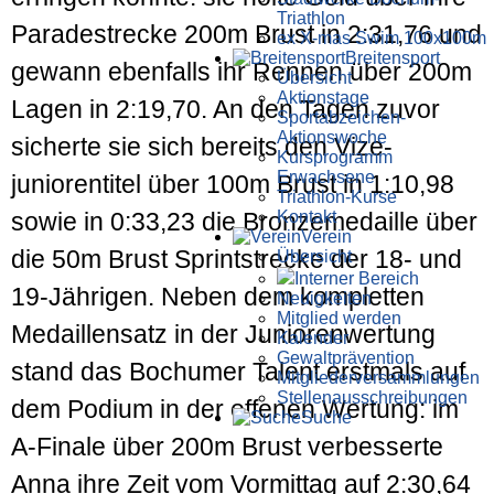
Triathlon
Parade­strecke 200m Brust in 2:31,76 und
ex X-mas Swim 100x100m
Breiten­sport
gewann ebenfalls ihr Rennen über 200m
Übersicht
Aktionstage
Lagen in 2:19,70. An den Tagen zuvor
Sportabzeichen-
Aktionswoche
sicherte sie sich bereits den Vize­
Kursprogramm
Erwachsene
junioren­titel über 100m Brust in 1:10,98
Triathlon-Kurse
Kontakt
sowie in 0:33,23 die Bronze­medaille über
Verein
die 50m Brust Sprint­strecke der 18- und
Übersicht
Interner Bereich
19-Jährigen. Neben dem kompletten
Neuigkeiten
Mitglied werden
Medaillen­satz in der Junioren­wertung
Kalender
Gewaltprävention
stand das Bochumer Talent erstmals auf
Mitglieder­versammlungen
Stellen­aus­schrei­bungen
dem Podium in der offenen Wertung: im
Suche
A-Finale über 200m Brust verbesserte
Anna ihre Zeit vom Vormittag auf 2:30,64