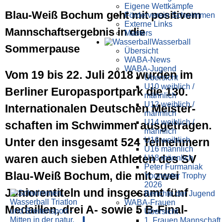
Eigene Wettkämpfe
Blau-Weiß Bochum geht mit positivem
Förderverein Schwimmen
Externe Links
Mannschaftsergebnis in die
Masters
Wasser­ball
Sommerpause
Übersicht
WABA-News
WABA-Jugend
Vom 19 bis 22. Juli 2018 wurden im
Übersicht
U10 weiblich /
Berliner Europa­sportpark die 130.
männlich
U12 weiblich /
Internationalen Deutschen Meister­
männlich
U14 weiblich /
schaften im Schwimmen ausgetragen.
männlich
U16 weiblich
Unter den insgesamt 524 Teil­nehmern
U16 männlich
waren auch sieben Athleten des SV
U18 männlich
Peter Furmaniak
Blau-Weiß Bochum, die mit zwei
Youngster Trophy
2026
Junioren­titeln und insgesamt fünf
Berichte der Jugend
WABA-Frauen
Medaillen, drei A- sowie 5 B-Final­
Übersicht
1. Frauen Mannschaft