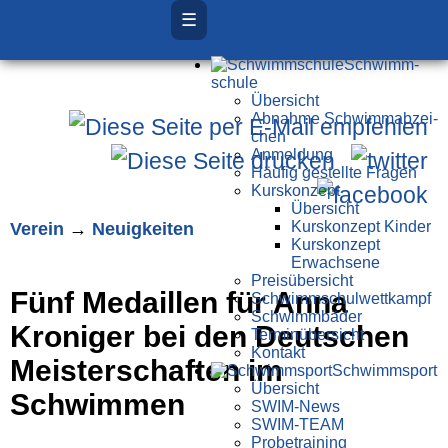
☰
Schwimm­
schule
Übersicht
Ab­nah­me Schwimm­ab­zei­
chen
Anmeldung
Häufig gestellte Fragen
Kurs­konzept
Übersicht
Verein
→
Neuigkeiten
Kurskonzept Kinder
Kurskonzept
Erwachsene
Preis­über­sicht
Fünf Medaillen für Anna
Schwimm­schul­wett­kampf
Schwimm­bäder
Kroniger bei den Deutschen
Terminübersicht
Kontakt
Meisterschaften im
Schwimm­sport
Übersicht
Schwimmen
SWIM-News
SWIM-TEAM
Probe­training