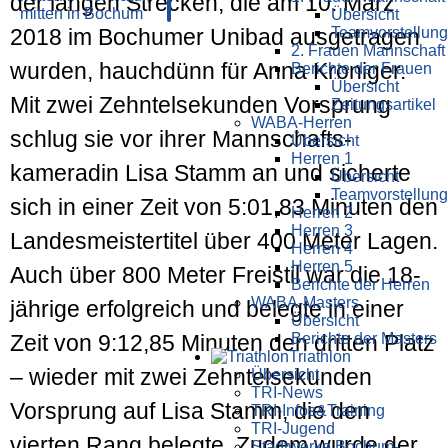
der langen Strecken, die am 10. März
Übersicht
Teamvorstellung
2018 im Bochumer Unibad ausgetragen
2. Frauen Mannschaft
wurden, hauchdünn für Anna Kroniger.
Berichte der Frauen
Übersicht
Mit zwei Zehntel­sekunden Vorsprung
Zeitungsartikel
WABA-Herren
schlug sie vor ihrer Mann­schafts­
Übersicht
Herren 1
kameradin Lisa Stamm an und sicherte
Übersicht
Teamvorstellung
sich in einer Zeit von 5:01,83 Minuten den
Herren 2
Herren 3
Landes­meister­titel über 400 Meter Lagen.
Herren 4
Herren 5
Auch über 800 Meter Freistil war die 18-
Berichte der Herren
WABA-Masters
jährige erfolgreich und belegte in einer
Übersicht
Berichte der Masters
Zeit von 9:12,85 Minuten den dritten Platz
Triathlon
– wieder mit zwei Zehntel­sekunden
Übersicht
TRI-News
Vorsprung auf Lisa Stamm, die den
TRI-Infos&Training
TRI-Jugend
vierten Rang belegte. Zudem wurde der
Stadtwerke Bochum-