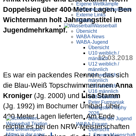
Eigene Wettkämpfe
Doppel­sieg über 400 Meter Lagen, Ben
Förderverein Schwimmen
Externe Links
Wichter­mann holt Jahr­gangs­titel im
Masters
Wasser­ball
Jugend­mehr­kampf.
Übersicht
WABA-News
WABA-Jugend
Übersicht
U10 weiblich /
12.03.2018
männlich
U12 weiblich /
männlich
Es war ein packendes Rennen, das sich
U14 weiblich /
männlich
die Blau-Weiß Top­schwimmerinnen
Anna
U16 weiblich
U16 männlich
Kroniger
(Jg. 2000) und
Lisa Stamm
U18 männlich
Peter Furmaniak
(Jg. 1992) im Bochumer Unibad über
Youngster Trophy
2026
400 Meter Lagen lieferten. Am Ende
Berichte der Jugend
WABA-Frauen
reichte es bei den NRW-Meister­schaften
Übersicht
1. Frauen Mannschaft