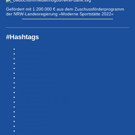
Gefördert mit 1.200.000 € aus dem Zuschussförderprogramm
der NRW-Landesregierung »Moderne Sportstätte 2022«
#Hashtags
#BSNews
#Gesundheitssport
#MasterNews
#Neuigkeit
#Offen
#Presse­berichte
#Swim-Masters
#Swim-Meister­schaft
#Swim-Wett­kämpfe
#SwimNews
#SwimTeam-LSP-1A-Team
#SwimTeam-LSP-1B-Team
#SwimTeam-LSP-TopTeam
#SwimTeamBG
#SwimTeamDMS
#SwimTeamSWF1
#SwimTeamSWF2
#Veranstaltung