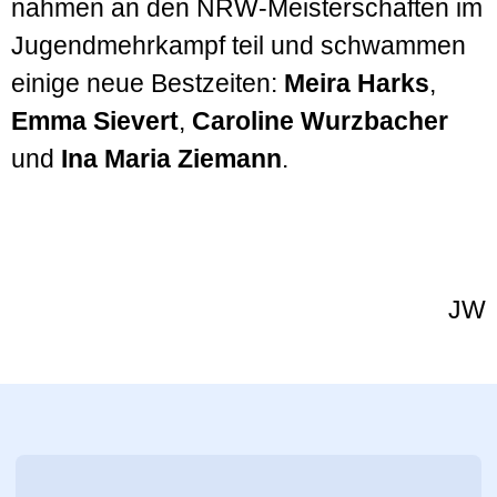
nahmen an den NRW-Meister­schaften im
Jugend­mehr­kampf teil und schwammen
einige neue Best­zeiten:
Meira Harks
,
Emma Sievert
,
Caroline Wurzbacher
und
Ina Maria Ziemann
.
JW