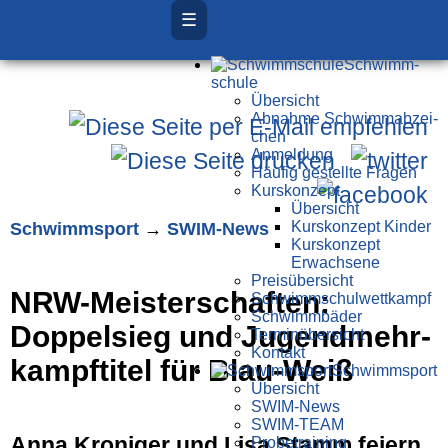
☰
Schwimm­
schule
Übersicht
Ab­nah­me Schwimm­ab­zei­
chen
Anmeldung
Häufig gestellte Fragen
Kurs­konzept
Übersicht
Schwimm­sport
→
SWIM-News
Kurskonzept Kinder
Kurskonzept
Erwachsene
Preis­über­sicht
NRW-Meister­schaften:
Schwimm­schul­wett­kampf
Schwimm­bäder
Doppel­sieg und Jugend­mehr­
Terminübersicht
Kontakt
kampf­titel für Blau-Weiß
Schwimm­sport
Übersicht
SWIM-News
SWIM-TEAM
Anna Kroniger und Lisa Stamm feiern
Probe­training