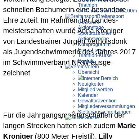
Triathlon
schnellen Bochumerin eine besondere
ex X-mas Swim 100x100m
Breiten­sport
Ehre zuteil: Im Rahmen der Landes­
Übersicht
Aktionstage
meister­schaften wurde Anna Kroniger
Sportabzeichen-
Aktionswoche
von Landes­trainer Jürgen Verhölsdonk
Kursprogramm
Erwachsene
als Jugend­schwimmerin des Jahres 2017
Triathlon-Kurse
Kontakt
im Schwimm­verband NRW aus­ge­
Verein
zeichnet.
Übersicht
Interner Bereich
Neuigkeiten
Mitglied werden
Kalender
Gewaltprävention
Mitglieder­versammlungen
Stellen­aus­schrei­bungen
Für die Jahr­gangs­meister­schaften der
Suche
langen Strecken hatten sich zudem
Marie
Kroniger
(800 Meter Freistil),
Lilly