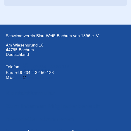
Schwimmverein Blau-Weiß Bochum von 1896 e. V.
Am Wiesengrund 18
44795 Bochum
Deutschland
Telefon:
+49 234 –
32 50 126
Fax: +49 234 – 32 50 128
Mail:
info
bwbochum.de
Kontaktformular
Zum Internen Mitgliederbereich
Newsletter abonnieren
Impressum
•
Datenschutzerklärung
•
Bildnachweise