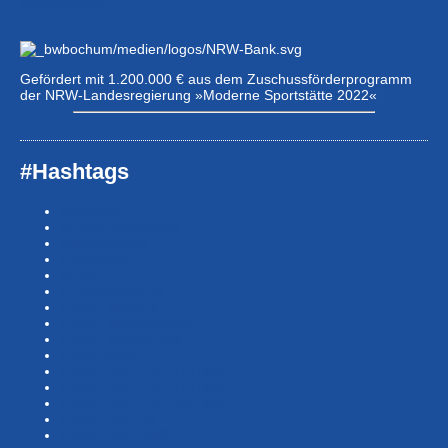
Eintrittspreise …
Gefördert mit 1.200.000 € aus dem Zuschussförderprogramm
der NRW-Landesregierung »Moderne Sportstätte 2022«
#Hashtags
#BSNews
#Gesundheitssport
#MasterNews
#Neuigkeit
#Offen
#Presse­berichte
#Swim-Masters
#Swim-Meister­schaft
#Swim-Wett­kämpfe
#SwimNews
#SwimTeam-LSP-1A-Team
#SwimTeam-LSP-1B-Team
#SwimTeam-LSP-TopTeam
#SwimTeamBG
#SwimTeamDMS