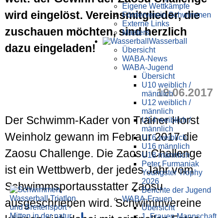
Eigene Wettkämpfe
wird eingelöst. Vereinsmitglieder, die
Förderverein Schwimmen
Externe Links
zuschauen möchten, sind herzlich
Masters
Wasser­ball
dazu eingeladen!
Übersicht
WABA-News
WABA-Jugend
Übersicht
U10 weiblich /
19.06.2017
männlich
U12 weiblich /
männlich
Der Schwimm-Kader von Trainer Horst
U14 weiblich /
männlich
Weinholz gewann im Febraur 2017 die
U16 weiblich
U16 männlich
Zaosu Challenge. Die Zaosu Challenge
U18 männlich
Peter Furmaniak
ist ein Wettbwerb, der jedes Jahr vom
Youngster Trophy
2026
Schwimmsportausstatter Zaosu
Berichte der Jugend
WABA-Frauen
ausgeschrieben wird. Schwimmvereine
Übersicht
1. Frauen Mannschaft