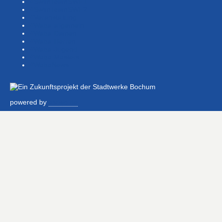
#SwimTeamSWF1
#SwimTeamSWF2
#Veranstaltung
#Waba-allgemein
#Waba-Damen
#Waba-Herren
#Waba-Jugend
#Waba-Masters
#WabaNews
powered by
alvisio.de