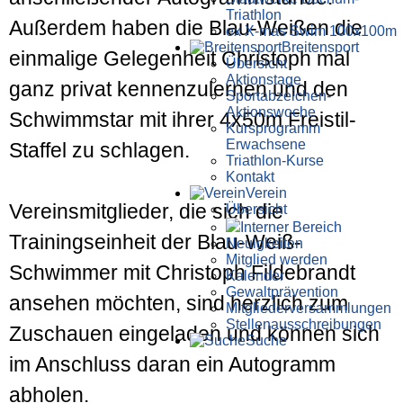
Triathlon
Außerdem haben die Blau-Weißen die
ex X-mas Swim 100x100m
Breiten­sport
einmalige Gelegenheit Christoph mal
Übersicht
Aktionstage
ganz privat kennenzulernen und den
Sportabzeichen-
Aktionswoche
Schwimmstar mit ihrer 4x50m Freistil-
Kursprogramm
Erwachsene
Staffel zu schlagen.
Triathlon-Kurse
Kontakt
Verein
Vereinsmitglieder, die sich die
Übersicht
Interner Bereich
Trainingseinheit der Blau-Weiß-
Neuigkeiten
Mitglied werden
Schwimmer mit Christoph Fildebrandt
Kalender
Gewaltprävention
ansehen möchten, sind herzlich zum
Mitglieder­versammlungen
Stellen­aus­schrei­bungen
Zuschauen eingeladen und können sich
Suche
im Anschluss daran ein Autogramm
abholen.