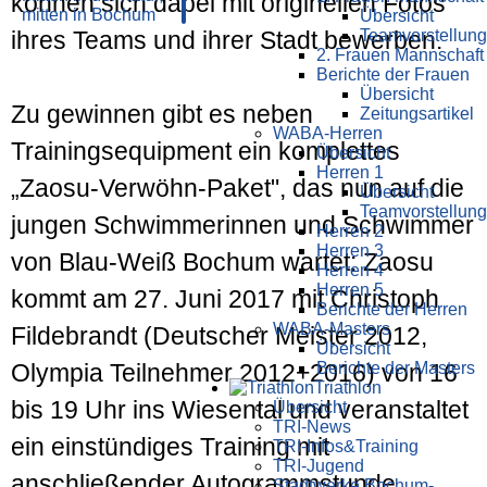
können sich dabei mit originellen Fotos
Übersicht
Teamvorstellung
ihres Teams und ihrer Stadt bewerben.
2. Frauen Mannschaft
Berichte der Frauen
Übersicht
Zu gewinnen gibt es neben
Zeitungsartikel
WABA-Herren
Trainingsequipment ein komplettes
Übersicht
Herren 1
„Zaosu-Verwöhn-Paket", das nun auf die
Übersicht
Teamvorstellung
jungen Schwimmerinnen und Schwimmer
Herren 2
Herren 3
von Blau-Weiß Bochum wartet: Zaosu
Herren 4
Herren 5
kommt am 27. Juni 2017 mit Christoph
Berichte der Herren
WABA-Masters
Fildebrandt (Deutscher Meister 2012,
Übersicht
Berichte der Masters
Olympia Teilnehmer 2012+2016) von 16
Triathlon
bis 19 Uhr ins Wiesental und veranstaltet
Übersicht
TRI-News
ein einstündiges Training mit
TRI-Infos&Training
TRI-Jugend
anschließender Autogrammstunde.
Stadtwerke Bochum-