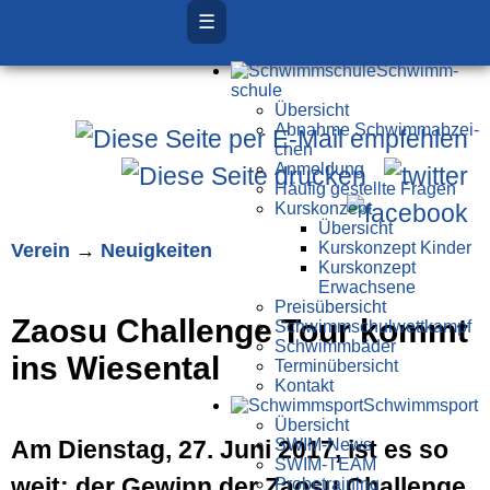
☰
Schwimm­
schule
Übersicht
Ab­nah­me Schwimm­ab­zei­
chen
Anmeldung
Häufig gestellte Fragen
Kurs­konzept
Übersicht
Verein
→
Neuigkeiten
Kurskonzept Kinder
Kurskonzept
Erwachsene
Preis­über­sicht
Zaosu Challenge Tour kommt
Schwimm­schul­wett­kampf
Schwimm­bäder
ins Wiesental
Terminübersicht
Kontakt
Schwimm­sport
Übersicht
Am Dienstag, 27. Juni 2017, ist es so
SWIM-News
SWIM-TEAM
weit: der Gewinn der Zaosu Challenge
Probe­training