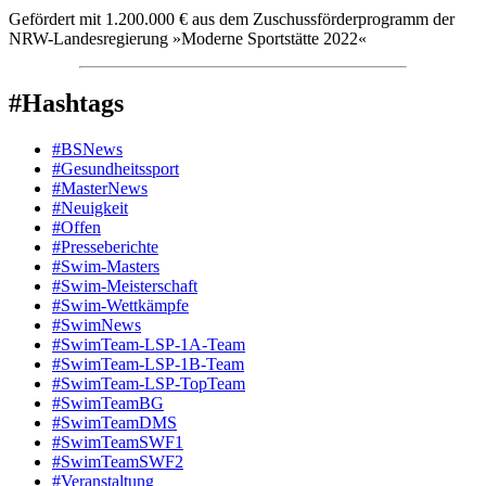
Gefördert mit 1.200.000 € aus dem Zuschussförderprogramm der
NRW-Landesregierung »Moderne Sportstätte 2022«
#Hashtags
#BSNews
#Gesundheitssport
#MasterNews
#Neuigkeit
#Offen
#Presse­berichte
#Swim-Masters
#Swim-Meister­schaft
#Swim-Wett­kämpfe
#SwimNews
#SwimTeam-LSP-1A-Team
#SwimTeam-LSP-1B-Team
#SwimTeam-LSP-TopTeam
#SwimTeamBG
#SwimTeamDMS
#SwimTeamSWF1
#SwimTeamSWF2
#Veranstaltung