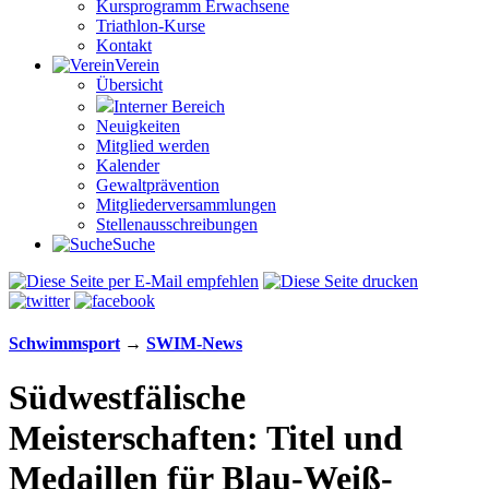
Kursprogramm Erwachsene
Triathlon-Kurse
Kontakt
Verein
Übersicht
Interner Bereich
Neuigkeiten
Mitglied werden
Kalender
Gewaltprävention
Mitglieder­versammlungen
Stellen­aus­schrei­bungen
Suche
Schwimm­sport
→
SWIM-News
Südwestfälische
Meisterschaften: Titel und
Medaillen für Blau-Weiß-