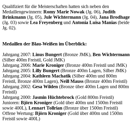
Qualifiziert für die Meisterschaften hatten sich neben den
Medaillengewinnern:
Romy Marie Nowak
(Jg. 06),
Judith
Brinkmann
(Jg. 05),
Jule Wichtermann
(Jg. 04),
Jana Brodhage
(Jg. 03) sowie
Lea Freyenberg
und
Antonia Luisa Manias
(beide
Jg. 02).
Medaillen der Blau-Weißen im Überblick:
Jahrgang 2007:
Linus Bungert
(Bronze JMK),
Ben Wichtermann
(Silber 400m Freistil, Gold JMK)
Jahrgang 2006:
Marie Kroniger
(Bronze 400m Freistil und JMK)
Jahrgang 2005:
Lilly Bungert
(Bronze 400m Lagen, Silber JMK)
Jahrgang 2004:
Kathleen Machatik
(Silber 400m und 800m
Freistil, Bronze 400m Lagen),
Neill Mauss
(Bronze 400m Freistil)
Jahrgang 2002:
Gesa Wilden
(Bronze über 400m Lagen und 800m
Freistil)
Jahrgang 2000:
Jasmin Hüchtebrock
(Gold 800m Freistil)
Junioren:
Björn Kroniger
(Gold über 400m und 1500m Freistil
sowie 400L),
Lennart Tollrian
(Bronze über 1500m Freistil)
Offene Wertung:
Björn Kroniger
(Gold über 400m und 1500m
Freistil sowie 400L)