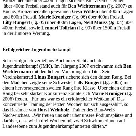
Bronzemedaille über 400m Lagen sicherte. Ein Vizemeistertitel
über 400m Freistil stand auch für
Ben Wichtermann
(Jg. 2007) zu
Buche. Bronzemedaillen gewannen
Gesa Wilden
über 400m Lagen
und 800m Freistil,
Marie Kroniger
(Jg. 06) über 400m Freistil,
Lilly Bungert
(Jg. 05) über 400m Lagen,
Neill Mauss
(Jg. 04) über
400m Freistil sowie
Lennart Tollrian
(Jg. 99) über 1500m Freistil
in der Junioren-Wertung.
Erfolgreicher Jugendmehrkampf
Sehr erfolgreich verlief aus Bochumer Sicht auch der
Jugendmehrkampf (JMK). Im Jahrgang 2007 erschwamm sich
Ben
Wichtermann
mit deutlichem Vorsprung den Titel. Sein
Vereinskamerad
Linus Bungert
sicherte sich den dritten Rang. Bei
den Mädchen zeigte seine Schwester
Lilly Bungert
(Jg. 2005) mit
einem hervorragenden zweiten Rang ihre Klasse. Über einen dritten
Rang bei sehr starker Konkurrenz konnte sich
Marie Kroniger
(Jg.
2006) freuen. „Für uns war es ein erfolgreicher Wettkampf. Das
konzentrierte Training der letzten Wochen hat sich ausgezahlt“, so
das Resümee von
Horst Weinholz
, Trainer des Blau-Weiß
Nachwuchses. „Wir freuen uns sehr über unsere Podiumsplätze und
darüber, dass wir in drei Wochen mit zwei Schwimmerinnen auf
Landesebene zum Jugendmehrkampf antreten dürfen.“