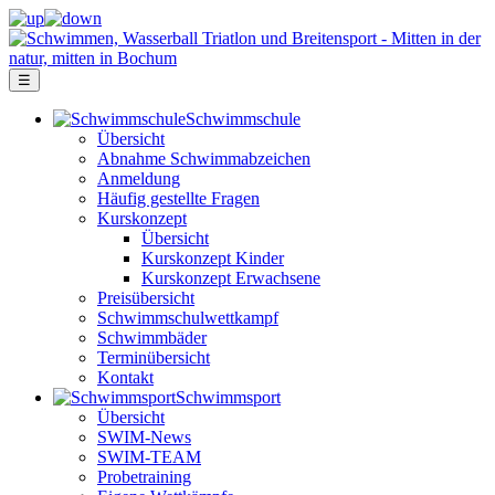
☰
Schwimm­schule
Übersicht
Ab­nah­me Schwimm­ab­zei­chen
Anmeldung
Häufig gestellte Fragen
Kurs­konzept
Übersicht
Kurskonzept Kinder
Kurskonzept Erwachsene
Preis­über­sicht
Schwimm­schul­wett­kampf
Schwimm­bäder
Terminübersicht
Kontakt
Schwimm­sport
Übersicht
SWIM-News
SWIM-TEAM
Probe­training