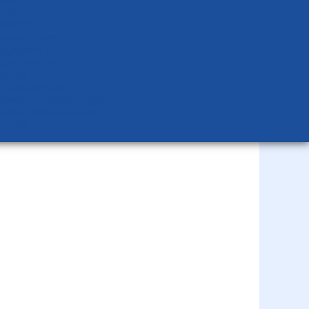
Verein
rsicht
nterner Bereich
igkeiten
glied werden
ender
altprävention
glieder­versammlungen
llen­aus­schrei­bungen
Suche