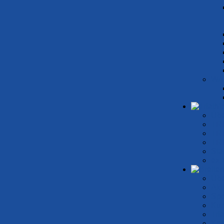
al ein ganz großes Dankeschön an alle di
en!
Das sind die Gewinnerfotos:
WA
Unter Wasser: Blau-Weiß präsentiert
Übe
ZAOSU
TR
TRI
TRI
Sta
ex 
Übe
In Bochum: Blau-Weiß präsentiert die Stadt
Akt
Spo
Kur
Tri
Kon