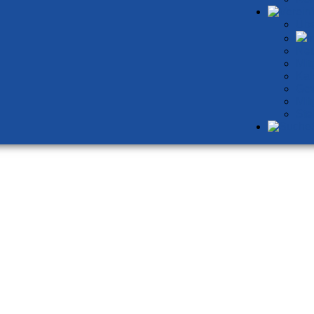
Die jüngsten Schwimmerinnen und
Übe
I
Schwimmer auf einem Foto
Neu
Mit
Kal
Gew
Mit
Ste