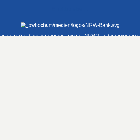
Eintrittspreise …
€ aus dem Zuschussförderprogramm der NRW-Landesregierung »
#Hashtags
#BSNews
#Gesundheitssport
#MasterNews
#Neuigkeit
#Offen
#Presse­berichte
#Swim-Masters
#Swim-Meister­schaft
#Swim-Wett­kämpfe
#SwimNews
#SwimTeam-LSP-1A-Team
#SwimTeam-LSP-1B-Team
#SwimTeam-LSP-TopTeam
#SwimTeamBG