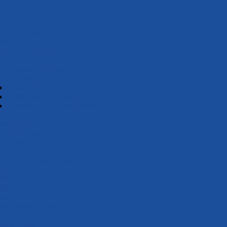
Schwimm­schule
rsicht
nah­me Schwimm­ab­zei­chen
meldung
fig gestellte Fragen
s­konzept
Übersicht
Kurskonzept Kinder
Kurskonzept Erwachsene
s­über­sicht
i ZAOSU
wimm­schul­wett­kampf
wimm­bäder
minübersicht
takt
Schwimm­sport
rsicht
IM-News
IM-TEAM
be­training
ene Wettkämpfe
derverein Schwimmen
erne Links