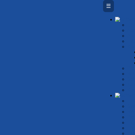
☰
Übe
Ab­
An
Häu
Kur
eiten
Prei
iß Bochum siegt be
Sch
Sch
Ter
ge Tour 2017
Kon
Übe
SW
SW
e Tour 2017
Pro
Eig
s...
För
Ext