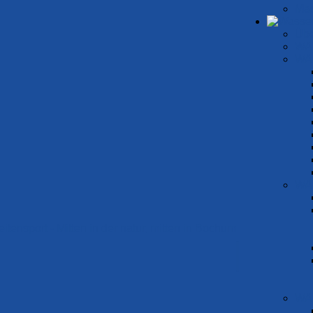
Mas
s Bochum
Übe
WA
WA
erwartet nun ein komplettes ZAOSU - "Ver
ldebrandt kommt ein Top-Schwimmer (Deuts
eilnehmer 2012+2016) in unser Schwimmba
 einstündiges Training mit anschließender 
WA
ir die einmalige Gelegenheit Christoph ma
nd den Schwimmstar mit unserer 4x50m Frei
min werden wir noch bekannt geben.
WA