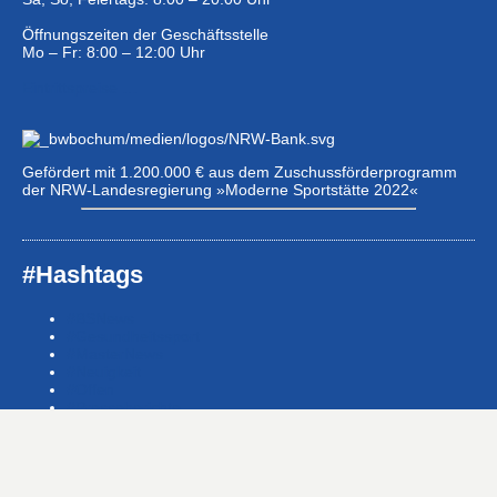
Öffnungszeiten der Geschäftsstelle
Mo – Fr: 8:00 – 12:00 Uhr
Eintrittspreise …
Gefördert mit 1.200.000 € aus dem Zuschussförderprogramm
der NRW-Landesregierung »Moderne Sportstätte 2022«
#Hashtags
#BSNews
#Gesundheitssport
#MasterNews
#Neuigkeit
#Offen
#Presse­berichte
#Swim-Masters
#Swim-Meister­schaft
#Swim-Wett­kämpfe
#SwimNews
#SwimTeam-LSP-1A-Team