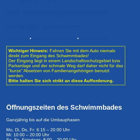
Zum Internen Mitgliederbereich
Newsletter abonnieren
Impressum
•
Datenschutzerklärung
•
Bildnachweise
Wichtiger Hinweis:
Fahren Sie mit dem Auto niemals
direkt zum Eingang des Schwimmbades!
Der Eingang liegt in einem Landschafts­schutzgebiet bzw.
Park­anlage und der schmale Weg darf daher nicht für das
"kurze" Absetzen von Familienangehörigen benutzt
werden.
Bitte halten Sie sich strikt an diese Aufforderung.
Öffnungszeiten des Schwimmbades
Ganzjährig bis auf die Umbauphasen
Mo, Di, Do, Fr: 6:15 – 20:00 Uhr
Mi: 10:00 – 20:00 Uhr
Sa, So, Feiertags: 8:00 – 20:00 Uhr