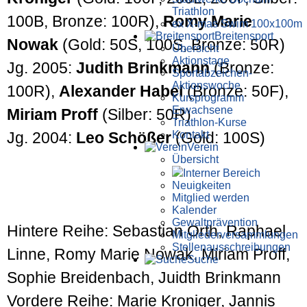
Triathlon
100B, Bronze: 100R),
Romy Marie
ex X-mas Swim 100x100m
Breiten­sport
Nowak
(Gold: 50S, 100S, Bronze: 50R)
Übersicht
Aktionstage
Jg. 2005:
Judith Brinkmann
(Bronze:
Sportabzeichen-
Aktionswoche
100R),
Alexander Habel
(Bronze: 50F),
Kursprogramm
Erwachsene
Miriam Proff
(Silber: 50R)
Triathlon-Kurse
Kontakt
Jg. 2004:
Leo Schößer
(Gold: 100S)
Verein
Übersicht
Interner Bereich
Neuigkeiten
Mitglied werden
Kalender
Gewaltprävention
Hintere Reihe: Sebastian Orth, Raphael
Mitglieder­versammlungen
Stellen­aus­schrei­bungen
Linne, Romy Marie Nowak, Miriam Proff,
Suche
Sophie Breidenbach, Juidth Brinkmann
Vordere Reihe: Marie Kroniger, Jannis