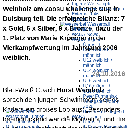
Eigene Wettkämpfe
Weinholz am Zaosu Challenge Cup in
Förderverein Schwimmen
Externe Links
Duisburg teil. Die erfolgreiche Bilanz: 7
Masters
Wasser­ball
x Gold, 6 x Silber, 9 x Bronze, dazu der
Übersicht
WABA-News
1. Platz von Marie Kroniger in der
WABA-Jugend
Übersicht
Vierkampfwertung im Jahrgang 2006
U10 weiblich /
männlich
weiblich.
U12 weiblich /
männlich
U14 weiblich /
24.10.2016
männlich
U16 weiblich
U16 männlich
Blau-Weiß Coach
Horst Weinholz
U18 männlich
Peter Furmaniak
sprach den jungen Schwimmern seines
Youngster Trophy
2026
Kaders ein großes Lob aus: „Besonders
Berichte der Jugend
WABA-Frauen
beeindruckend war die Motivation und die
Übersicht
1. Frauen Mannschaft