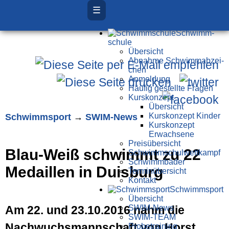
☰
Schwimm­
schule
Übersicht
Ab­nah­me Schwimm­ab­zei­
chen
Anmeldung
Häufig gestellte Fragen
Kurs­konzept
Übersicht
Schwimm­sport
→
SWIM-News
Kurskonzept Kinder
Kurskonzept
Erwachsene
Preis­über­sicht
Blau-Weiß schwimmt zu 22
Schwimm­schul­wett­kampf
Schwimm­bäder
Medaillen in Duisburg
Terminübersicht
Kontakt
Schwimm­sport
Übersicht
Am 22. und 23.10.2016 nahm die
SWIM-News
SWIM-TEAM
Nachwuchsmannschaft von Horst
Probe­training