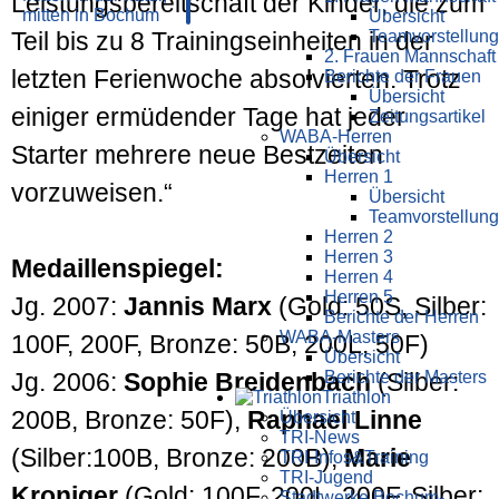
Leistungsbereitschaft der Kinder, die zum
Übersicht
Teamvorstellung
Teil bis zu 8 Trainingseinheiten in der
2. Frauen Mannschaft
letzten Ferienwoche absolvierten. Trotz
Berichte der Frauen
Übersicht
einiger ermüdender Tage hat jeder
Zeitungsartikel
WABA-Herren
Starter mehrere neue Bestzeiten
Übersicht
Herren 1
vorzuweisen.“
Übersicht
Teamvorstellung
Herren 2
Herren 3
Medaillenspiegel:
Herren 4
Herren 5
Jg. 2007:
Jannis Marx
(Gold: 50S, Silber:
Berichte der Herren
WABA-Masters
100F, 200F, Bronze: 50B, 200L, 50F)
Übersicht
Berichte der Masters
Jg. 2006:
Sophie Breidenbach
(Silber:
Triathlon
200B, Bronze: 50F),
Raphael Linne
Übersicht
TRI-News
(Silber:100B, Bronze: 200B),
Marie
TRI-Infos&Training
TRI-Jugend
Kroniger
(Gold: 100F, 200L, 200F, Silber:
Stadtwerke Bochum-