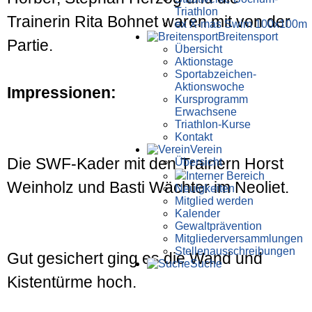
Triathlon
Trainerin Rita Bohnet waren mit von der
ex X-mas Swim 100x100m
Breiten­sport
Partie.
Übersicht
Aktionstage
Sportabzeichen-
Aktionswoche
Impressionen:
Kursprogramm
Erwachsene
Triathlon-Kurse
Kontakt
Verein
Die SWF-Kader mit den Trainern Horst
Übersicht
Interner Bereich
Weinholz und Basti Wächter im Neoliet.
Neuigkeiten
Mitglied werden
Kalender
Gewaltprävention
Mitglieder­versammlungen
Stellen­aus­schrei­bungen
Gut gesichert ging es die Wand und
Suche
Kistentürme hoch.