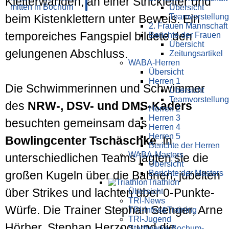
Kletterwänden, an einer Strickleiter und
Übersicht
Teamvorstellung
beim Kistenklettern unter Beweis. Ein
2. Frauen Mannschaft
temporeiches Fangspiel bildete den
Berichte der Frauen
Übersicht
gelungenen Abschluss.
Zeitungsartikel
WABA-Herren
Übersicht
Herren 1
Die Schwimmerinnen und Schwimmer
Übersicht
Teamvorstellung
des
NRW-, DSV- und DMS-Kaders
Herren 2
Herren 3
besuchten gemeinsam das
Herren 4
Herren 5
Bowlingcenter Tschäschke
. In
Berichte der Herren
WABA-Masters
unterschiedlichen Teams jagten sie die
Übersicht
Berichte der Masters
großen Kugeln über die Bahnen, jubelten
Triathlon
über Strikes und lachten über 0-Punkte-
Übersicht
TRI-News
Würfe. Die Trainer Stephan Stenger, Arne
TRI-Infos&Training
TRI-Jugend
Hörber, Stephan Herzog und die
Stadtwerke Bochum-