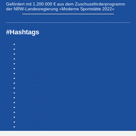
Gefördert mit 1.200.000 € aus dem Zuschussförderprogramm
der NRW-Landesregierung »Moderne Sportstätte 2022«
#Hashtags
#BSNews
#Gesundheitssport
#MasterNews
#Neuigkeit
#Offen
#Presse­berichte
#Swim-Masters
#Swim-Meister­schaft
#Swim-Wett­kämpfe
#SwimNews
#SwimTeam-LSP-1A-Team
#SwimTeam-LSP-1B-Team
#SwimTeam-LSP-TopTeam
#SwimTeamBG
#SwimTeamDMS
#SwimTeamSWF1
#SwimTeamSWF2
#Veranstaltung
#Waba-allgemein