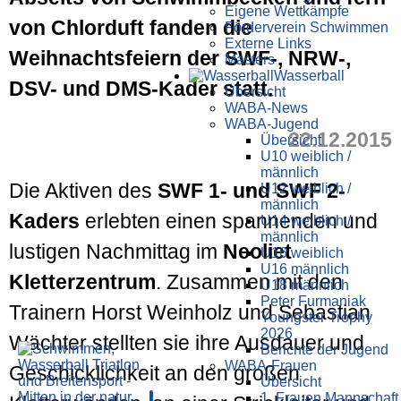
Eigene Wettkämpfe
von Chlorduft fanden die
Förderverein Schwimmen
Externe Links
Weihnachtsfeiern der SWF-, NRW-,
Masters
Wasser­ball
DSV- und DMS-Kader statt.
Übersicht
WABA-News
WABA-Jugend
22.12.2015
Übersicht
U10 weiblich /
männlich
Die Aktiven des
SWF 1- und SWF 2-
U12 weiblich /
männlich
Kaders
erlebten einen spannenden und
U14 weiblich /
männlich
lustigen Nachmittag im
Neoliet
U16 weiblich
U16 männlich
Kletterzentrum
. Zusammen mit den
U18 männlich
Peter Furmaniak
Trainern Horst Weinholz und Sebastian
Youngster Trophy
2026
Wächter stellten sie ihre Ausdauer und
Berichte der Jugend
WABA-Frauen
Geschicklichkeit an den großen
Übersicht
1. Frauen Mannschaft