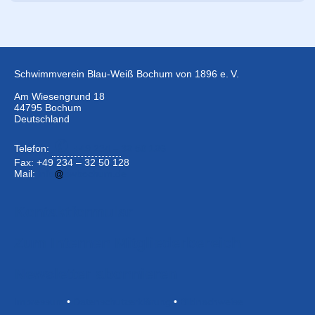
Schwimmverein Blau-Weiß Bochum von 1896 e. V.
Am Wiesengrund 18
44795 Bochum
Deutschland
Telefon:
+49 234 –
32 50 126
Fax: +49 234 – 32 50 128
Mail:
info
bwbochum.de
Kontaktformular
Zum Internen Mitgliederbereich
Newsletter abonnieren
Impressum
•
Datenschutzerklärung
•
Bildnachweise