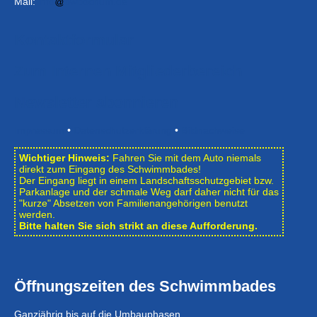
Mail:
info
bwbochum.de
Kontaktformular
Zum Internen Mitgliederbereich
Newsletter abonnieren
Impressum
•
Datenschutzerklärung
•
Bildnachweise
Wichtiger Hinweis:
Fahren Sie mit dem Auto niemals
direkt zum Eingang des Schwimmbades!
Der Eingang liegt in einem Landschafts­schutzgebiet bzw.
Park­anlage und der schmale Weg darf daher nicht für das
"kurze" Absetzen von Familienangehörigen benutzt
werden.
Bitte halten Sie sich strikt an diese Aufforderung.
Öffnungszeiten des Schwimmbades
Ganzjährig bis auf die Umbauphasen