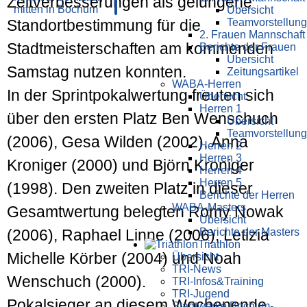
Zeitverbesserungen als gelungene
Übersicht
Teamvorstellung
Standortbestimmung für die
2. Frauen Mannschaft
Stadtmeisterschaften am kommenden
Berichte der Frauen
Übersicht
Samstag nutzen konnten.
Zeitungsartikel
WABA-Herren
In der Sprintpokalwertung freuten sich
Übersicht
Herren 1
über den ersten Platz Ben Wenschuch
Übersicht
Teamvorstellung
(2006), Gesa Wilden (2002), Anna
Herren 2
Herren 3
Kroniger (2000) und Björn Kroniger
Herren 4
Herren 5
(1998). Den zweiten Platz in dieser
Berichte der Herren
WABA-Masters
Gesamtwertung belegten Romy Nowak
Übersicht
Berichte der Masters
(2006), Raphael Linne (2006), Letizia
Triathlon
Michelle Körber (2004) und Noah
Übersicht
TRI-News
Wenschuch (2000).
TRI-Infos&Training
TRI-Jugend
Pokalsieger an diesem Wochenende
Stadtwerke Bochum-