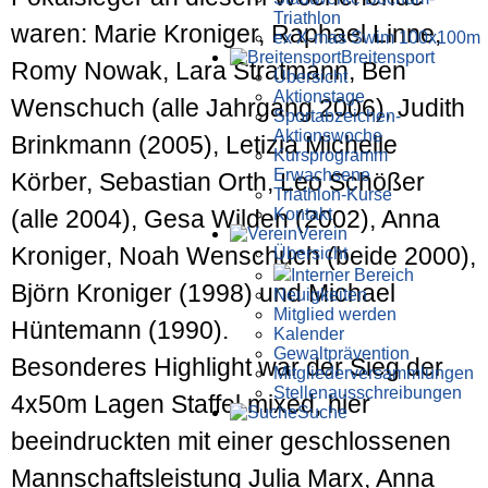
Triathlon
waren: Marie Kroniger, Raphael Linne,
ex X-mas Swim 100x100m
Breiten­sport
Romy Nowak, Lara Stratmann, Ben
Übersicht
Aktionstage
Wenschuch (alle Jahrgang 2006), Judith
Sportabzeichen-
Aktionswoche
Brinkmann (2005), Letizia Michelle
Kursprogramm
Erwachsene
Körber, Sebastian Orth, Leo Schößer
Triathlon-Kurse
Kontakt
(alle 2004), Gesa Wilden (2002), Anna
Verein
Kroniger, Noah Wenschuch (beide 2000),
Übersicht
Interner Bereich
Björn Kroniger (1998) und Michael
Neuigkeiten
Mitglied werden
Hüntemann (1990).
Kalender
Gewaltprävention
Besonderes Highlight war der Sieg der
Mitglieder­versammlungen
Stellen­aus­schrei­bungen
4x50m Lagen Staffel mixed, hier
Suche
beeindruckten mit einer geschlossenen
Mannschaftsleistung Julia Marx, Anna