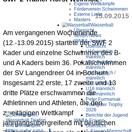
Eigene Wettkämpfe
Förderverein Schwimmen
Externe Links
15.09.2015
Masters
Wasser­ball
Übersicht
Am vergangenen Wochenende
WABA-News
WABA-Jugend
(12.-13.09.2015) startete der SWF 2
Übersicht
U10 weiblich /
Kader und einzelne Schwimmer des B-
männlich
und A Kaders beim 36. Pokalschwimmen
U12 weiblich /
männlich
der SV Langendreer 04 in Bochum.
U14 weiblich /
männlich
Insgesamt 22 erste, 17 zweite und 13
U16 weiblich
U16 männlich
dritte Plätze erschwammen die
U18 männlich
Peter Furmaniak
Athletinnen und Athleten, die den
Youngster Trophy
2026
zweitägigen Wettkampf
Berichte der Jugend
WABA-Frauen
jahrgangsübergreifend mit deutlichen
Übersicht
1. Frauen Mannschaft