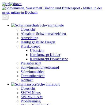
☰
Schwimm­schule
Übersicht
Ab­nah­me Schwimm­ab­zei­chen
Anmeldung
Häufig gestellte Fragen
Kurs­konzept
Übersicht
Kurskonzept Kinder
Kurskonzept Erwachsene
Preis­über­sicht
Schwimm­schul­wett­kampf
Schwimm­bäder
Terminübersicht
Kontakt
Schwimm­sport
Übersicht
SWIM-News
SWIM-TEAM
Probe­training