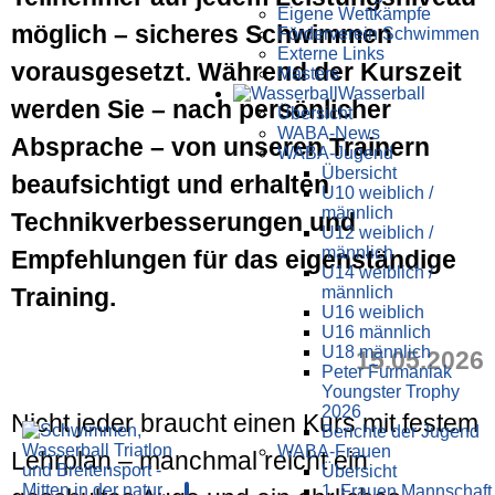
Eigene Wettkämpfe
möglich – sicheres Schwimmen
Förderverein Schwimmen
Externe Links
vorausgesetzt. Während der Kurszeit
Masters
Wasser­ball
werden Sie – nach persönlicher
Übersicht
WABA-News
Absprache – von unseren Trainern
WABA-Jugend
Übersicht
beaufsichtigt und erhalten
U10 weiblich /
männlich
Technikverbesserungen und
U12 weiblich /
männlich
Empfehlungen für das eigenständige
U14 weiblich /
Training.
männlich
U16 weiblich
U16 männlich
U18 männlich
15.05.2026
Peter Furmaniak
Youngster Trophy
2026
Nicht jeder braucht einen Kurs mit festem
Berichte der Jugend
WABA-Frauen
Lehrplan – manchmal reicht ein
Übersicht
1. Frauen Mannschaft