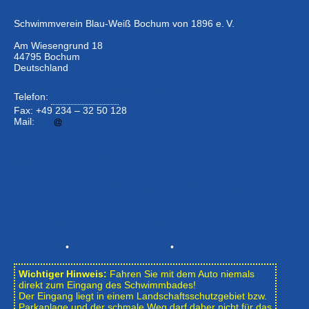
Schwimmverein Blau-Weiß Bochum von 1896 e. V.
Am Wiesengrund 18
44795 Bochum
Deutschland
Telefon:
+49 234 –
32 50 126
Fax: +49 234 – 32 50 128
Mail:
info
bwbochum.de
Kontaktformular
Zum Internen Mitgliederbereich
Newsletter abonnieren
Impressum
•
Datenschutzerklärung
•
Bildnachweise
Wichtiger Hinweis:
Fahren Sie mit dem Auto niemals
direkt zum Eingang des Schwimmbades!
Der Eingang liegt in einem Landschafts­schutzgebiet bzw.
Park­anlage und der schmale Weg darf daher nicht für das