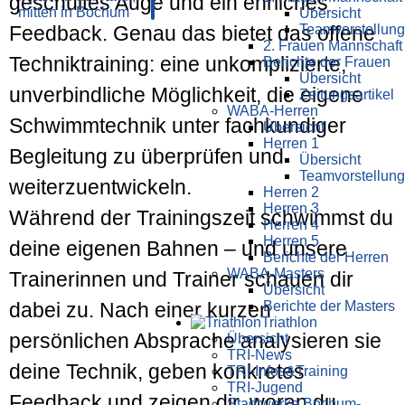
geschultes Auge und ein ehrliches
Übersicht
Teamvorstellung
Feedback. Genau das bietet das offene
2. Frauen Mannschaft
Techniktraining: eine unkomplizierte,
Berichte der Frauen
Übersicht
unverbindliche Möglichkeit, die eigene
Zeitungsartikel
WABA-Herren
Schwimmtechnik unter fachkundiger
Übersicht
Herren 1
Begleitung zu überprüfen und
Übersicht
Teamvorstellung
weiterzuentwickeln.
Herren 2
Herren 3
Während der Trainingszeit schwimmst du
Herren 4
Herren 5
deine eigenen Bahnen – und unsere
Berichte der Herren
WABA-Masters
Trainerinnen und Trainer schauen dir
Übersicht
Berichte der Masters
dabei zu. Nach einer kurzen
Triathlon
persönlichen Absprache analysieren sie
Übersicht
TRI-News
deine Technik, geben konkretes
TRI-Infos&Training
TRI-Jugend
Feedback und zeigen dir, woran du
Stadtwerke Bochum-