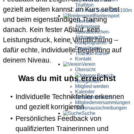
Triathlon
gezielt arbeiten kannst: im Kurs selbst
ex X-mas Swim 100x100m
Breiten­sport
und beim eigenständigen Training
Übersicht
Aktionstage
danach. Kein fester Ablauf, kein
Sportabzeichen-
Aktionswoche
Leistungsdruck, keine Verpflichtung –
Kursprogramm
Erwachsene
dafür echte, individuelle Begleitung auf
Triathlon-Kurse
Kontakt
deinem Niveau.
Verein
Übersicht
Interner Bereich
Was du mit uns erreichst
Neuigkeiten
Mitglied werden
Kalender
Individuelle Technikfehler erkennen
Gewaltprävention
Mitglieder­versammlungen
und gezielt korrigieren
Stellen­aus­schrei­bungen
Suche
Persönliches Feedback von
qualifizierten Trainerinnen und