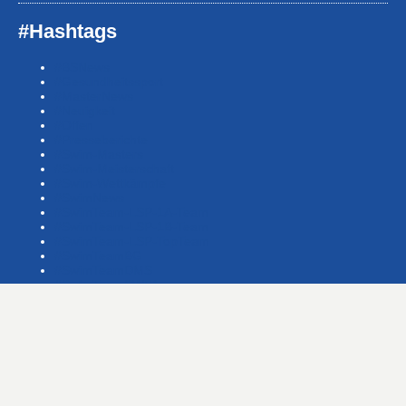
#Hashtags
#BSNews
#Gesundheitssport
#MasterNews
#Neuigkeit
#Offen
#Presse­berichte
#Swim-Masters
#Swim-Meister­schaft
#Swim-Wett­kämpfe
#SwimNews
#SwimTeam-LSP-1A-Team
#SwimTeam-LSP-1B-Team
#SwimTeam-LSP-TopTeam
#SwimTeamBG
#SwimTeamDMS
#SwimTeamSWF1
#SwimTeamSWF2
#Veranstaltung
#Waba-allgemein
#Waba-Damen
#Waba-Herren
#Waba-Jugend
#Waba-Masters
#WabaNews