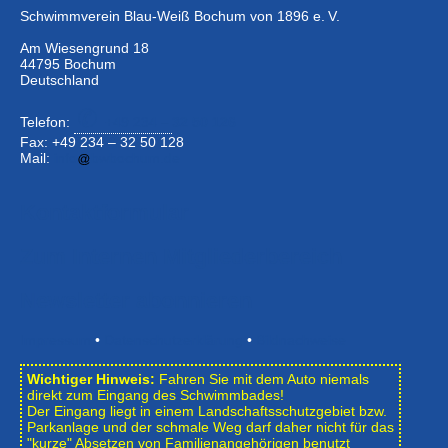
Schwimmverein Blau-Weiß Bochum von 1896 e. V.
Am Wiesengrund 18
44795 Bochum
Deutschland
Telefon:
+49 234 –
32 50 126
Fax: +49 234 – 32 50 128
Mail:
info
bwbochum.de
Kontaktformular
Zum Internen Mitgliederbereich
Newsletter abonnieren
Impressum
•
Datenschutzerklärung
•
Bildnachweise
Wichtiger Hinweis:
Fahren Sie mit dem Auto niemals
direkt zum Eingang des Schwimmbades!
Der Eingang liegt in einem Landschafts­schutzgebiet bzw.
Park­anlage und der schmale Weg darf daher nicht für das
"kurze" Absetzen von Familienangehörigen benutzt