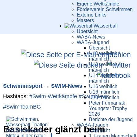
Eigene Wettkämpfe
Förderverein Schwimmen
Externe Links
Masters
Wasser­ball
Übersicht
WABA-News
WABA-Jugend
Übersicht
U10 weiblich /
männlich
U12 weiblich /
männlich
U14 weiblich /
männlich
Schwimm­sport
→
SWIM-News
U16 weiblich
U16 männlich
Hashtags:
#Swim-Wett­kämpfe
#SwimNews
U18 männlich
Peter Furmaniak
#SwimTeamBG
Youngster Trophy
2026
Berichte der Jugend
WABA-Frauen
Basiskader glänzt beim
Übersicht
1. Frauen Mannschaft