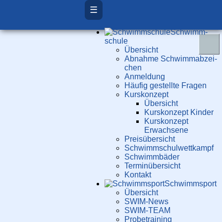
☰
Schwimm­
schule
Übersicht
Ab­nah­me Schwimm­ab­zei­
chen
Anmeldung
Häufig gestellte Fragen
Kurs­konzept
Übersicht
Kurskonzept Kinder
Kurskonzept
Erwachsene
Preis­über­sicht
Schwimm­schul­wett­kampf
Schwimm­bäder
Terminübersicht
Kontakt
Schwimm­sport
Übersicht
SWIM-News
SWIM-TEAM
Probe­training