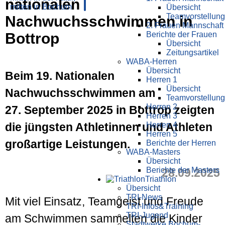
nationalen
Übersicht
Teamvorstellung
Nachwuchsschwimmen in
2. Frauen Mannschaft
Bottrop
Berichte der Frauen
Übersicht
Zeitungsartikel
WABA-Herren
Übersicht
Beim 19. Nationalen
Herren 1
Übersicht
Nachwuchsschwimmen am
Teamvorstellung
Herren 2
27. September 2025 in Bottrop zeigten
Herren 3
die jüngsten Athletinnen und Athleten
Herren 4
Herren 5
großartige Leistungen.
Berichte der Herren
WABA-Masters
Übersicht
Berichte der Masters
28.09.2025
Triathlon
Übersicht
TRI-News
Mit viel Einsatz, Teamgeist und Freude
TRI-Infos&Training
TRI-Jugend
am Schwimmen sammelten die Kinder
Stadtwerke Bochum-