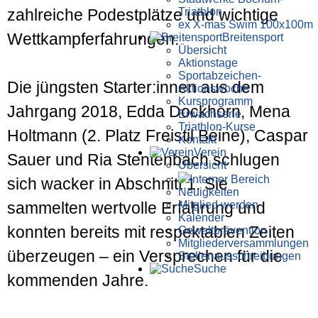
Triathlon
zahlreiche Podestplätze und wichtige
ex X-mas Swim 100x100m
Wettkampferfahrungen.
Breiten­sport
Übersicht
Aktionstage
Sportabzeichen-
Die jüngsten Starter:innen aus dem
Aktionswoche
Kursprogramm
Jahrgang 2018, Edda Dockhorn, Mena
Erwachsene
Triathlon-Kurse
Holtmann (2. Platz Freistil Beine), Caspar
Kontakt
Verein
Sauer und Ria Stentenbach schlugen
Übersicht
Interner Bereich
sich wacker in Abschnitt 1. Sie
Neuigkeiten
Mitglied werden
sammelten wertvolle Erfahrung und
Kalender
konnten bereits mit respektablen Zeiten
Gewaltprävention
Mitglieder­versammlungen
überzeugen – ein Versprechen für die
Stellen­aus­schrei­bungen
Suche
kommenden Jahre.