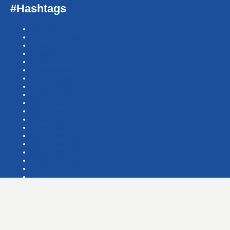
#Hashtags
#BSNews
#Gesundheitssport
#MasterNews
#Neuigkeit
#Offen
#Presse­berichte
#Swim-Masters
#Swim-Meister­schaft
#Swim-Wett­kämpfe
#SwimNews
#SwimTeam-LSP-1A-Team
#SwimTeam-LSP-1B-Team
#SwimTeam-LSP-TopTeam
#SwimTeamBG
#SwimTeamDMS
#SwimTeamSWF1
#SwimTeamSWF2
#Veranstaltung
#Waba-allgemein
#Waba-Damen
#Waba-Herren
#Waba-Jugend
#Waba-Masters
#WabaNews