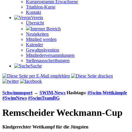
Kursprogramm Erwachsene
Triathlon-Kurse
Kontakt
Verein
Übersicht
Interner Bereich
Neuigkeiten
Mitglied werden
Kalender
Gewaltprävention
Mitglieder­versammlungen
Stellen­aus­schrei­bungen
Suche
Schwimm­sport
→
SWIM-News
Hashtags:
#Swim-Wett­kämpfe
#SwimNews
#SwimTeamBG
Remscheider Weckmann-Cup
Kindgerechter Wettkampf für die Jüngsten