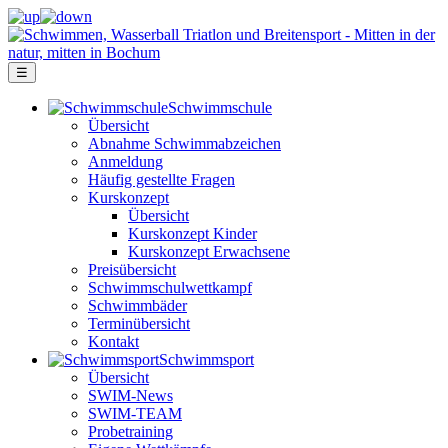
☰
Schwimm­schule
Übersicht
Ab­nah­me Schwimm­ab­zei­chen
Anmeldung
Häufig gestellte Fragen
Kurs­konzept
Übersicht
Kurskonzept Kinder
Kurskonzept Erwachsene
Preis­über­sicht
Schwimm­schul­wett­kampf
Schwimm­bäder
Terminübersicht
Kontakt
Schwimm­sport
Übersicht
SWIM-News
SWIM-TEAM
Probe­training