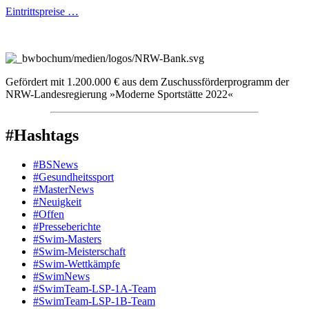
Eintrittspreise …
Gefördert mit 1.200.000 € aus dem Zuschussförderprogramm der
NRW-Landesregierung »Moderne Sportstätte 2022«
#Hashtags
#BSNews
#Gesundheitssport
#MasterNews
#Neuigkeit
#Offen
#Presse­berichte
#Swim-Masters
#Swim-Meister­schaft
#Swim-Wett­kämpfe
#SwimNews
#SwimTeam-LSP-1A-Team
#SwimTeam-LSP-1B-Team