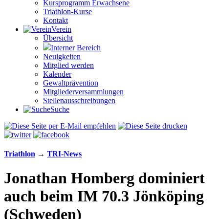
Kursprogramm Erwachsene
Triathlon-Kurse
Kontakt
Verein
Übersicht
Interner Bereich
Neuigkeiten
Mitglied werden
Kalender
Gewaltprävention
Mitglieder­versammlungen
Stellen­aus­schrei­bungen
Suche
Triathlon
→
TRI-News
Jonathan Homberg dominiert
auch beim IM 70.3 Jönköping
(Schweden)