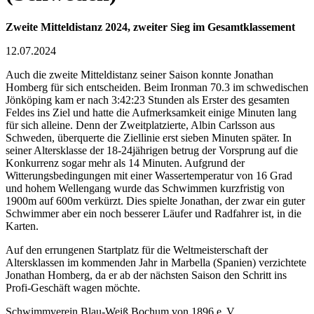
Zweite Mitteldistanz 2024, zweiter Sieg im Gesamtklassement
12.07.2024
Auch die zweite Mitteldistanz seiner Saison konnte Jonathan
Homberg für sich entscheiden. Beim Ironman 70.3 im schwedischen
Jönköping kam er
nach
3:42:23 Stunden als Erster des gesamten
Feldes ins Ziel und hatte die Aufmerksamkeit einige Minuten lang
für sich alleine. Denn der Zweitplatzierte, Albin Carlsson aus
Schweden, überquerte die Ziellinie erst sieben Minuten später. In
seiner Altersklasse der 18-24jährigen betrug der Vorsprung auf die
Konkurrenz sogar mehr als 14 Minuten. Aufgrund der
Witterungsbedingungen mit einer Wassertemperatur von 16 Grad
und hohem Wellengang wurde das Schwimmen kurzfristig von
1900m auf 600m verkürzt. Dies spielte Jonathan, der zwar ein guter
Schwimmer aber ein noch besserer Läufer und Radfahrer ist, in die
Karten.
Auf den errungenen Startplatz für die Weltmeisterschaft der
Altersklassen im kommenden Jahr in Marbella (Spanien) verzichtete
Jonathan Homberg, da er ab der nächsten Saison den Schritt ins
Profi-Geschäft wagen möchte.
Schwimmverein Blau-Weiß Bochum von 1896 e. V.