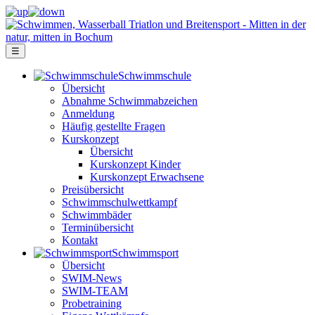
☰
Schwimm­schule
Übersicht
Ab­nah­me Schwimm­ab­zei­chen
Anmeldung
Häufig gestellte Fragen
Kurs­konzept
Übersicht
Kurskonzept Kinder
Kurskonzept Erwachsene
Preis­über­sicht
Schwimm­schul­wett­kampf
Schwimm­bäder
Terminübersicht
Kontakt
Schwimm­sport
Übersicht
SWIM-News
SWIM-TEAM
Probe­training