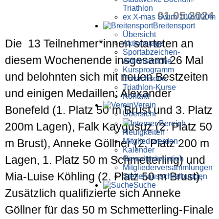
Triathlon
01.05.2024
ex X-mas Swim 100x100m
Breiten­sport
Übersicht
Die 13 Teilnehmer*innen starteten an
Aktionstage
Sportabzeichen-
diesem Wochenende insgesamt 26 Mal
Aktionswoche
Kursprogramm
und belohnten sich mit neuen Bestzeiten
Erwachsene
Triathlon-Kurse
und einigen Medaillen: Alexander
Kontakt
Verein
Bonefeld (1. Platz 50 m Brust und 3. Platz
Übersicht
Interner Bereich
200m Lagen), Falk Kaygusuz (2. Platz 50
Neuigkeiten
Mitglied werden
m Brust), Anneke Göllner (2. Platz 200 m
Kalender
Lagen, 1. Platz 50 m Schmetterling) und
Gewaltprävention
Mitglieder­versammlungen
Mia-Luise Köhling (2. Platz 50 m Brust).
Stellen­aus­schrei­bungen
Suche
Zusätzlich qualifizierte sich Anneke
Göllner für das 50 m Schmetterling-Finale