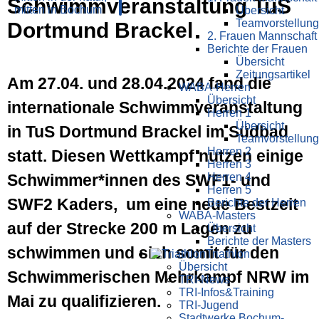
Schwimmveranstaltung TuS
Übersicht
Teamvorstellung
Dortmund Brackel
2. Frauen Mannschaft
Berichte der Frauen
Übersicht
Zeitungsartikel
Am 27.04. und 28.04.2024 fand die
WABA-Herren
Übersicht
internationale Schwimmveranstaltung
Herren 1
Übersicht
in TuS Dortmund Brackel im Südbad
Teamvorstellung
Herren 2
statt. Diesen Wettkampf nutzen einige
Herren 3
Schwimmer*innen des SWF1- und
Herren 4
Herren 5
SWF2 Kaders, um eine neue Bestzeit
Berichte der Herren
WABA-Masters
auf der Strecke 200 m Lagen zu
Übersicht
Berichte der Masters
schwimmen und sich somit für den
Triathlon
Übersicht
Schwimmerischen Mehrkampf NRW im
TRI-News
TRI-Infos&Training
Mai zu qualifizieren.
TRI-Jugend
Stadtwerke Bochum-