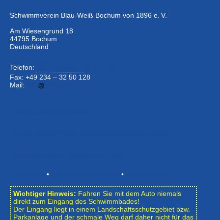
Schwimmverein Blau-Weiß Bochum von 1896 e. V.
Am Wiesengrund 18
44795 Bochum
Deutschland
Telefon:
+49 234 –
32 50 126
Fax: +49 234 – 32 50 128
Mail:
info
bwbochum.de
Kontaktformular
Zum Internen Mitgliederbereich
Newsletter abonnieren
Impressum
•
Datenschutzerklärung
•
Bildnachweise
Wichtiger Hinweis:
Fahren Sie mit dem Auto niemals
direkt zum Eingang des Schwimmbades!
Der Eingang liegt in einem Landschafts­schutzgebiet bzw.
Park­anlage und der schmale Weg darf daher nicht für das