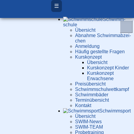
☰
Schwimm­
schule
Übersicht
Ab­nah­me Schwimm­ab­zei­
chen
Anmeldung
Häufig gestellte Fragen
Kurs­konzept
Übersicht
Kurskonzept Kinder
Kurskonzept
Erwachsene
Preis­über­sicht
Schwimm­schul­wett­kampf
Schwimm­bäder
Terminübersicht
Kontakt
Schwimm­sport
Übersicht
SWIM-News
SWIM-TEAM
Probe­training