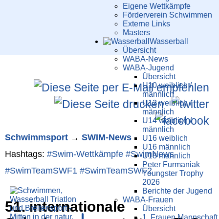
Eigene Wettkämpfe
Förderverein Schwimmen
Externe Links
Masters
Wasser­ball
Übersicht
WABA-News
WABA-Jugend
Übersicht
U10 weiblich /
männlich
U12 weiblich /
männlich
U14 weiblich /
männlich
Schwimm­sport
→
SWIM-News
U16 weiblich
U16 männlich
Hashtags:
#Swim-Wett­kämpfe
#SwimNews
U18 männlich
Peter Furmaniak
#SwimTeamSWF1
#SwimTeamSWF2
Youngster Trophy
2026
Berichte der Jugend
WABA-Frauen
51. internationale
Übersicht
1. Frauen Mannschaft