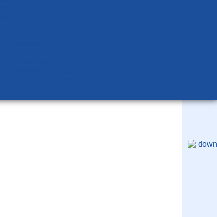
Verein
rsicht
nterner Bereich
igkeiten
glied werden
ender
altprävention
glieder­versammlungen
llen­aus­schrei­bungen
Suche