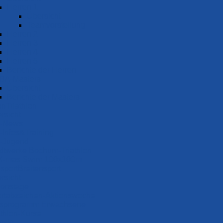
Herren 1
Übersicht
Teamvorstellung
Herren 2
Herren 3
Herren 4
Herren 5
Berichte der Herren
BA-Masters
Übersicht
Berichte der Masters
Triathlon
rsicht
I-News
-Infos&Training
-Jugend
dtwerke Bochum-Triathlon
X-mas Swim 100x100m
Breiten­sport
rsicht
ionstage
rtabzeichen-Aktionswoche
sprogramm Erwachsene
athlon-Kurse
takt