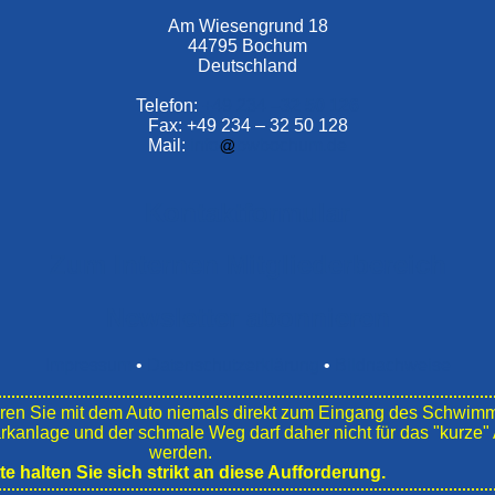
Am Wiesengrund 18
44795 Bochum
Deutschland
Telefon:
+49 234 –
32 50 126
Fax: +49 234 – 32 50 128
Mail:
info
bwbochum.de
Kontaktformular
Zum Internen Mitgliederbereich
Newsletter abonnieren
Impressum
•
Datenschutzerklärung
•
Bildnachweise
en Sie mit dem Auto niemals direkt zum Eingang des Schwim
ark­anlage und der schmale Weg darf daher nicht für das "kurz
werden.
tte halten Sie sich strikt an diese Aufforderung.