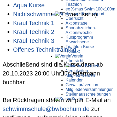
Aqua Kurse
Triathlon
ex X-mas Swim 100x100m
Nichtschwimmer
(Erwachsene)
Breiten­sport
Übersicht
Kraul Technik 1
Aktionstage
Sportabzeichen-
Kraul Technik 2
Aktionswoche
Kursprogramm
Kraul Technik 3
Erwachsene
Triathlon-Kurse
Offenes Techniktraining
Kontakt
Verein
Übersicht
Abschließend sind die Kurse dann ab
Interner Bereich
Neuigkeiten
20.10.2023 20:00 Uhr für jedermann
Mitglied werden
Kalender
buchbar.
Gewaltprävention
Mitglieder­versammlungen
Stellen­aus­schrei­bungen
Suche
Bei Rückfragen stehen wir per E-Mail an
schwimmschule@bwbochum.de
zur