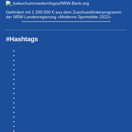
Gefördert mit 1.200.000 € aus dem Zuschussförderprogramm
der NRW-Landesregierung »Moderne Sportstätte 2022«
#Hashtags
#BSNews
#Gesundheitssport
#MasterNews
#Neuigkeit
#Offen
#Presse­berichte
#Swim-Masters
#Swim-Meister­schaft
#Swim-Wett­kämpfe
#SwimNews
#SwimTeam-LSP-1A-Team
#SwimTeam-LSP-1B-Team
#SwimTeam-LSP-TopTeam
#SwimTeamBG
#SwimTeamDMS
#SwimTeamSWF1
#SwimTeamSWF2
#Veranstaltung