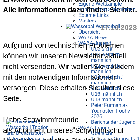
Eigene Wettkämpfe
Alle Informationen dazu finden Sie hier.
Förderverein Schwimmen
Externe Links
Masters
17.10.2023
Wasser­ball
Übersicht
WABA-News
WABA-Jugend
Aufgrund von technischen Problemen
Übersicht
U10 weiblich /
können wir unseren Newsletter aktuell
männlich
nicht versenden. Wir wollen Sie trotzdem
U12 weiblich /
männlich
mit den notwendigen Informationen
U14 weiblich /
männlich
versorgen. Diese erhalten Sie über diese
U16 weiblich
U16 männlich
Seite.
U18 männlich
Peter Furmaniak
Youngster Trophy
2026
Liebe Schwimmfreunde,
Berichte der Jugend
WABA-Frauen
als Abonnent unseres Schwimmschul-
Übersicht
1. Frauen Mannschaft