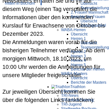
Newsletters erhalten Sie und ihr auf
Übersicht
Teamvorstellung
diesem Weg (einen Tag verspätet) die
2. Frauen Mannschaft
Informationen über den kommenden
Berichte der Frauen
Übersicht
Kurslauf für Erwachsene von Oktober bis
Zeitungsartikel
WABA-Herren
Dezember 2023.
Übersicht
Herren 1
Die Anmeldungen waren vorab für die
Übersicht
Teamvorstellung
bisherigen Teilnehmer verfügbar. Ab dem
Herren 2
Herren 3
morgigen Mittwoch, 18.10.2023, um
Herren 4
Herren 5
10:00 Uhr werden die Anmeldungen für
Berichte der Herren
WABA-Masters
unsere Mitglieder freigeschaltet.
Übersicht
Berichte der Masters
Triathlon
Zur jeweiligen Übersicht kommen Sie
Übersicht
TRI-News
über die folgenden Links (anklicken):
TRI-Infos&Training
TRI-Jugend
Stadtwerke Bochum-