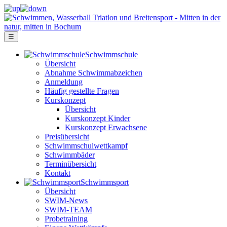
☰
Schwimm­schule
Übersicht
Ab­nah­me Schwimm­ab­zei­chen
Anmeldung
Häufig gestellte Fragen
Kurs­konzept
Übersicht
Kurskonzept Kinder
Kurskonzept Erwachsene
Preis­über­sicht
Schwimm­schul­wett­kampf
Schwimm­bäder
Terminübersicht
Kontakt
Schwimm­sport
Übersicht
SWIM-News
SWIM-TEAM
Probe­training