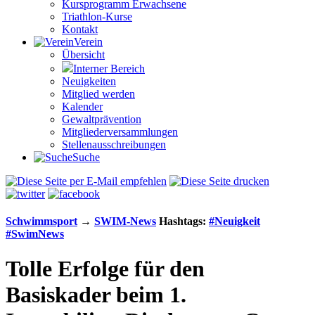
Kursprogramm Erwachsene
Triathlon-Kurse
Kontakt
Verein
Übersicht
Interner Bereich
Neuigkeiten
Mitglied werden
Kalender
Gewaltprävention
Mitglieder­versammlungen
Stellen­aus­schrei­bungen
Suche
Schwimm­sport
→
SWIM-News
Hashtags:
#Neuigkeit
#SwimNews
Tolle Erfolge für den
Basiskader beim 1.