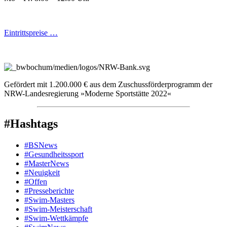
Eintrittspreise …
Gefördert mit 1.200.000 € aus dem Zuschussförderprogramm der
NRW-Landesregierung »Moderne Sportstätte 2022«
#Hashtags
#BSNews
#Gesundheitssport
#MasterNews
#Neuigkeit
#Offen
#Presse­berichte
#Swim-Masters
#Swim-Meister­schaft
#Swim-Wett­kämpfe