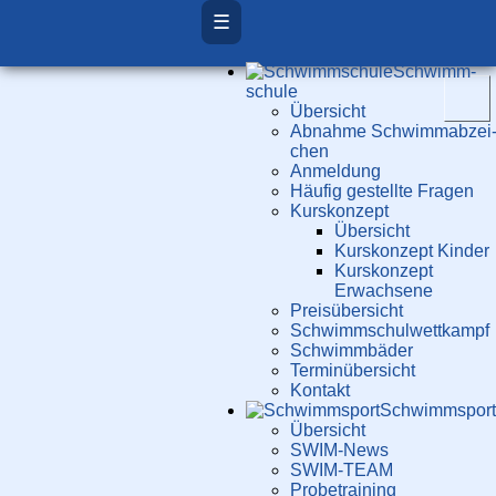
☰
Schwimm­
schule
Übersicht
Ab­nah­me Schwimm­ab­zei
chen
Anmeldung
Häufig gestellte Fragen
Kurs­konzept
Übersicht
Kurskonzept Kinder
Kurskonzept
Erwachsene
Preis­über­sicht
Schwimm­schul­wett­kampf
Schwimm­bäder
Terminübersicht
Kontakt
Schwimm­sport
Übersicht
SWIM-News
SWIM-TEAM
Probe­training