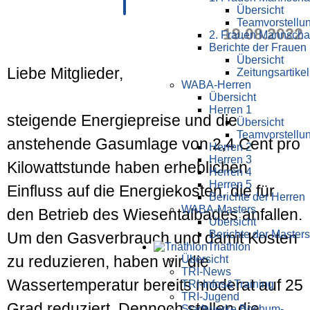
Übersicht
Teamvorstellu
19.08.2022
2. Frauen Mannscha
Berichte der Frauen
Übersicht
Liebe Mitglieder,
Zeitungsartikel
WABA-Herren
Übersicht
Herren 1
steigende Energiepreise und die
Übersicht
Teamvorstellu
anstehende Gasumlage von 2,4 Cent pro
Herren 2
Herren 3
Kilowattstunde haben erheblichen
Herren 4
Herren 5
Einfluss auf die Energiekosten, die für
Berichte der Herren
WABA-Masters
den Betrieb des Wiesentalbades anfallen.
Übersicht
Berichte der Masters
Um den Gasverbrauch und damit Kosten
Triathlon
zu reduzieren, haben wir die
Übersicht
TRI-News
Wassertemperatur bereits moderat auf 25
TRI-Infos&Training
TRI-Jugend
Grad reduziert. Dennoch stellen die
Stadtwerke Bochum-