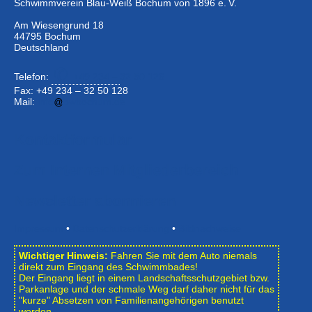
Schwimmverein Blau-Weiß Bochum von 1896 e. V.
Am Wiesengrund 18
44795 Bochum
Deutschland
Telefon:
+49 234 –
32 50 126
Fax: +49 234 – 32 50 128
Mail:
info
bwbochum.de
Kontaktformular
Zum Internen Mitgliederbereich
Newsletter abonnieren
Impressum
•
Datenschutzerklärung
•
Bildnachweise
Wichtiger Hinweis:
Fahren Sie mit dem Auto niemals
direkt zum Eingang des Schwimmbades!
Der Eingang liegt in einem Landschafts­schutzgebiet bzw.
Park­anlage und der schmale Weg darf daher nicht für das
"kurze" Absetzen von Familienangehörigen benutzt
werden.