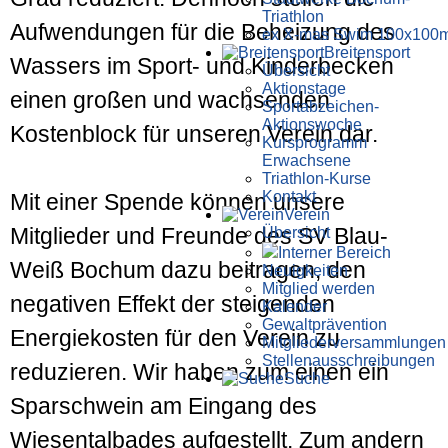
Triathlon
Aufwendungen für die Beheizung des
ex X-mas Swim 100x100
Breiten­sport
Wassers im Sport- und Kinderbecken
Übersicht
Aktionstage
einen großen und wachsenden
Sportabzeichen-
Aktionswoche
Kostenblock für unseren Verein dar.
Kursprogramm
Erwachsene
Triathlon-Kurse
Kontakt
Mit einer Spende können unsere
Verein
Mitglieder und Freunde des SV Blau-
Übersicht
Interner Bereich
Weiß Bochum dazu beitragen, den
Neuigkeiten
Mitglied werden
negativen Effekt der steigenden
Kalender
Gewaltprävention
Energiekosten für den Verein zu
Mitglieder­versammlungen
Stellen­aus­schrei­bungen
reduzieren. Wir haben zum einen ein
Suche
Sparschwein am Eingang des
Wiesentalbades aufgestellt. Zum andern