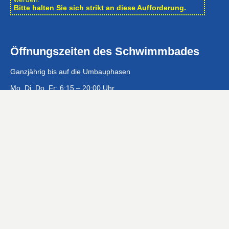
Bitte halten Sie sich strikt an diese Aufforderung.
Öffnungszeiten des Schwimmbades
Ganzjährig bis auf die Umbauphasen
Mo, Di, Do, Fr: 6:15 – 20:00 Uhr
Mi: 10:00 – 20:00 Uhr
Sa, So, Feiertags: 8:00 – 20:00 Uhr
Öffnungszeiten der Geschäftsstelle
Mo – Fr: 8:00 – 12:00 Uhr
Eintrittspreise …
Gefördert mit 1.200.000 € aus dem Zuschussförderprogramm
der NRW-Landesregierung »Moderne Sportstätte 2022«