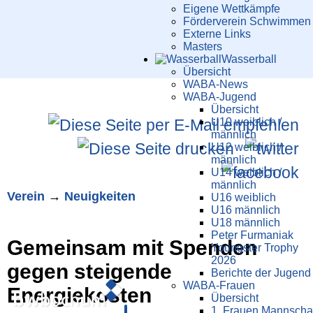
Eigene Wettkämpfe
Förderverein Schwimmen
Externe Links
Masters
Wasser­ball
Übersicht
WABA-News
WABA-Jugend
Übersicht
U10 weiblich /
männlich
U12 weiblich /
männlich
U14 weiblich /
männlich
Verein
→
Neuigkeiten
U16 weiblich
U16 männlich
U18 männlich
Peter Furmaniak
Gemeinsam mit Spenden
Youngster Trophy
2026
gegen steigende
Berichte der Jugend
WABA-Frauen
Energiekosten
Übersicht
1. Frauen Mannscha