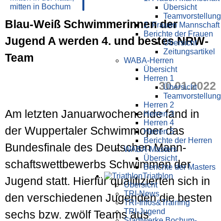
Übersicht
Teamvorstellung
Blau-Weiß Schwimmerinnen der
2. Frauen Mannschaft
Berichte der Frauen
Jugend A werden 4. und bestes NRW-
Übersicht
Zeitungsartikel
Team
WABA-Herren
Übersicht
Herren 1
30.01.2022
Übersicht
Teamvorstellung
Herren 2
Am letzten Januar­wochenende fand in
Herren 3
Herren 4
der Wuppertaler Schwimm­oper das
Herren 5
Berichte der Herren
Bundes­finale des Deutschen Mann­
WABA-Masters
Übersicht
schafts­wett­bewerbs Schwimmen der
Berichte der Masters
Triathlon
Jugend statt. Hierfür qualifizierten sich in
Übersicht
TRI-News
den verschiedenen Jugenden die besten
TRI-Infos&Training
TRI-Jugend
sechs bzw. zwölf Teams aus
Stadtwerke Bochum-