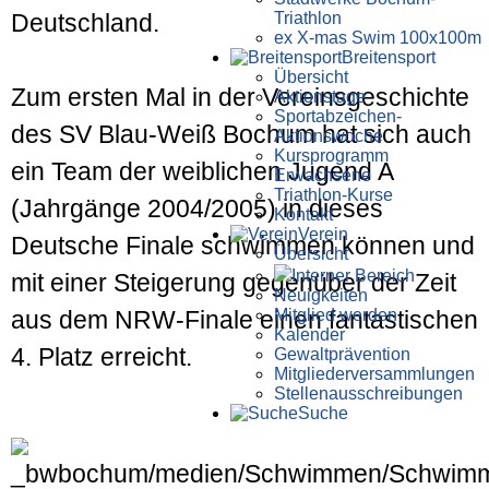
Triathlon
Deutschland.
ex X-mas Swim 100x100m
Breiten­sport
Übersicht
Zum ersten Mal in der Vereins­geschichte
Aktionstage
Sportabzeichen-
des SV Blau-Weiß Bochum hat sich auch
Aktionswoche
Kursprogramm
ein Team der weiblichen Jugend A
Erwachsene
Triathlon-Kurse
(Jahrgänge 2004/2005) in dieses
Kontakt
Verein
Deutsche Finale schwimmen können und
Übersicht
Interner Bereich
mit einer Steigerung gegenüber der Zeit
Neuigkeiten
Mitglied werden
aus dem NRW-Finale einen fantastischen
Kalender
4. Platz erreicht.
Gewaltprävention
Mitglieder­versammlungen
Stellen­aus­schrei­bungen
Suche