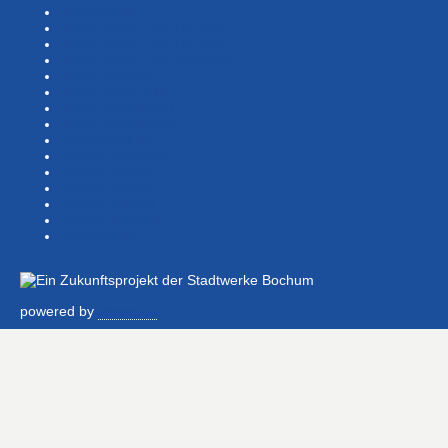
#SwimNews
#SwimTeam-LSP-1A-Team
#SwimTeam-LSP-1B-Team
#SwimTeam-LSP-TopTeam
#SwimTeamBG
#SwimTeamDMS
#SwimTeamSWF1
#SwimTeamSWF2
#Veranstaltung
#Waba-allgemein
#Waba-Damen
#Waba-Herren
#Waba-Jugend
#Waba-Masters
#WabaNews
powered by
alvisio.de