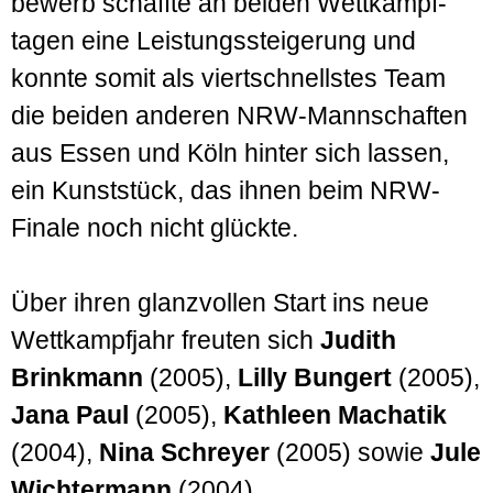
bewerb schaffte an beiden Wett­kampf­
tagen eine Leistungs­steigerung und
konnte somit als viert­schnellstes Team
die beiden anderen NRW-Mannschaften
aus Essen und Köln hinter sich lassen,
ein Kunst­stück, das ihnen beim NRW-
Finale noch nicht glückte.
Über ihren glanz­vollen Start ins neue
Wett­kampf­jahr freuten sich
Judith
Brinkmann
(2005),
Lilly Bungert
(2005),
Jana Paul
(2005),
Kathleen Machatik
(2004),
Nina Schreyer
(2005) sowie
Jule
Wichtermann
(2004).