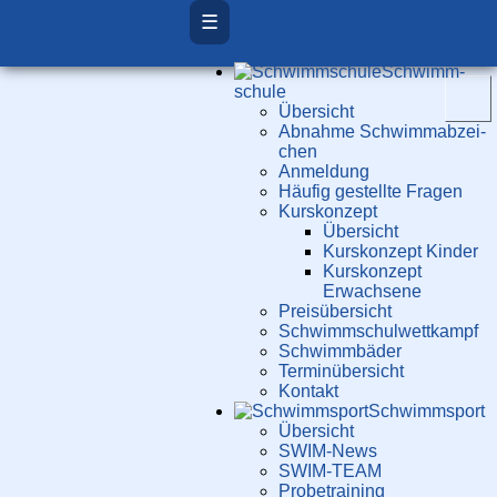
☰
Schwimm­
schule
Übersicht
Ab­nah­me Schwimm­ab­zei­
chen
Anmeldung
Häufig gestellte Fragen
Kurs­konzept
Übersicht
Kurskonzept Kinder
Kurskonzept
Erwachsene
Preis­über­sicht
Schwimm­schul­wett­kampf
Schwimm­bäder
Terminübersicht
Kontakt
Schwimm­sport
Übersicht
SWIM-News
SWIM-TEAM
Probe­training