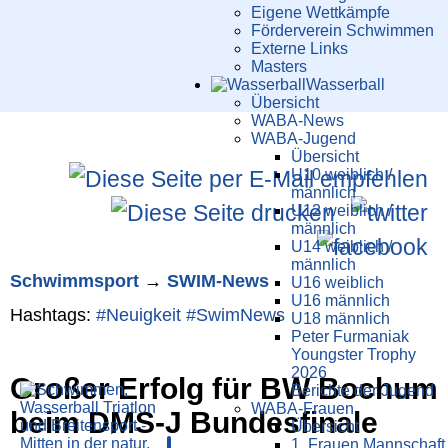
Eigene Wettkämpfe
Förderverein Schwimmen
Externe Links
Masters
Wasser­ball
Übersicht
WABA-News
WABA-Jugend
Übersicht
U10 weiblich /
männlich
U12 weiblich /
männlich
U14 weiblich /
männlich
Schwimm­sport
→
SWIM-News
U16 weiblich
U16 männlich
Hashtags:
#Neuigkeit
#SwimNews
U18 männlich
Peter Furmaniak
Youngster Trophy
2026
Großer Erfolg für BW Bochum
Berichte der Jugend
WABA-Frauen
beim DMS-J Bundesfinale
Übersicht
1. Frauen Mannschaft