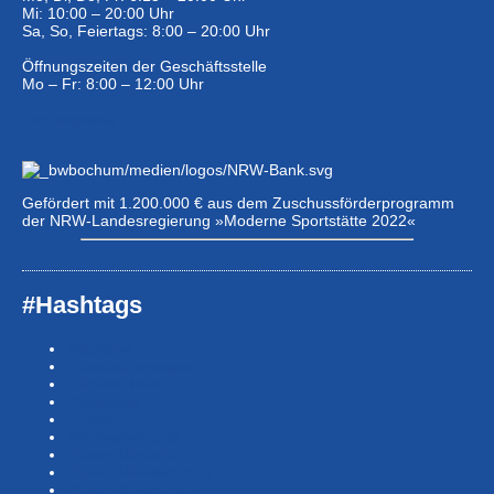
Mi: 10:00 – 20:00 Uhr
Sa, So, Feiertags: 8:00 – 20:00 Uhr
Öffnungszeiten der Geschäftsstelle
Mo – Fr: 8:00 – 12:00 Uhr
Eintrittspreise …
Gefördert mit 1.200.000 € aus dem Zuschussförderprogramm
der NRW-Landesregierung »Moderne Sportstätte 2022«
#Hashtags
#BSNews
#Gesundheitssport
#MasterNews
#Neuigkeit
#Offen
#Presse­berichte
#Swim-Masters
#Swim-Meister­schaft
#Swim-Wett­kämpfe