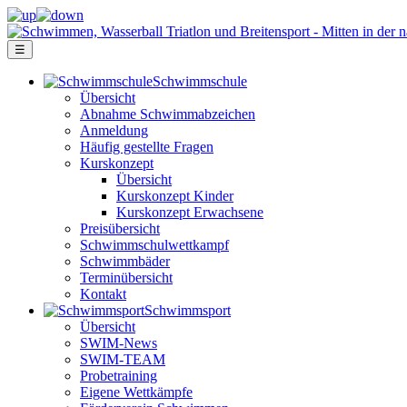
☰
Schwimm­schule
Übersicht
Ab­nah­me Schwimm­ab­zei­chen
Anmeldung
Häufig gestellte Fragen
Kurs­konzept
Übersicht
Kurskonzept Kinder
Kurskonzept Erwachsene
Preis­über­sicht
Schwimm­schul­wett­kampf
Schwimm­bäder
Terminübersicht
Kontakt
Schwimm­sport
Übersicht
SWIM-News
SWIM-TEAM
Probe­training
Eigene Wettkämpfe