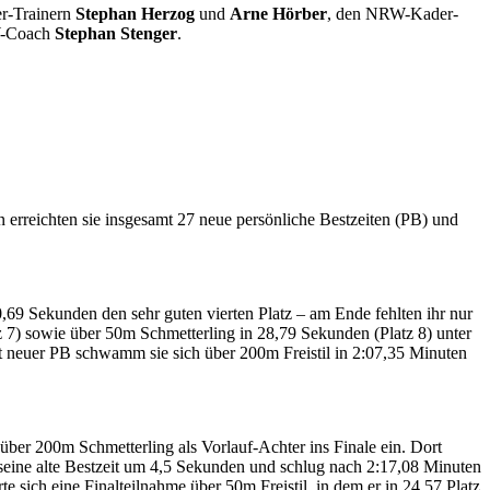
r-Trainern
Stephan Herzog
und
Arne Hörber
, den NRW-Kader-
-Coach
Stephan Stenger
.
en erreichten sie insgesamt 27 neue persönliche Best­zeiten (PB) und
0,69 Sekunden den sehr guten vierten Platz – am Ende fehlten ihr nur
atz 7) sowie über 50m Schmetterling in 28,79 Sekunden (Platz 8) unter
it neuer PB schwamm sie sich über 200m Freistil in 2:07,35 Minuten
über 200m Schmetterling als Vorlauf-Achter ins Finale ein. Dort
seine alte Bestzeit um 4,5 Sekunden und schlug nach 2:17,08 Minuten
te sich eine Final­teilnahme über 50m Freistil, in dem er in 24,57 Platz