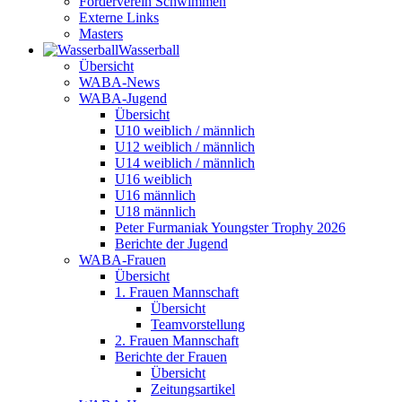
Förderverein Schwimmen
Externe Links
Masters
Wasser­ball
Übersicht
WABA-News
WABA-Jugend
Übersicht
U10 weiblich / männlich
U12 weiblich / männlich
U14 weiblich / männlich
U16 weiblich
U16 männlich
U18 männlich
Peter Furmaniak Youngster Trophy 2026
Berichte der Jugend
WABA-Frauen
Übersicht
1. Frauen Mannschaft
Übersicht
Teamvorstellung
2. Frauen Mannschaft
Berichte der Frauen
Übersicht
Zeitungsartikel