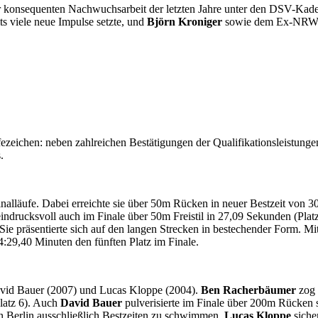
er konsequenten Nachwuchs­arbeit der letzten Jahre unter den DSV-Kade
its viele neue Impulse setzte, und
Björn Kroniger
sowie dem Ex-NRW
fe­zeichen: neben zahl­reichen Bestätigungen der Qualifikations­leistung
.
inal­läufe. Dabei erreichte sie über 50m Rücken in neuer Bestzeit von 3
y eindrucks­voll auch im Finale über 50m Freistil in 27,09 Sekunden (Pl
Sie präsentierte sich auf den langen Strecken in bestechender Form. M
n 4:29,40 Minuten den fünften Platz im Finale.
avid Bauer (2007) und Lucas Kloppe (2004).
Ben Racherbäumer
zog 
latz 6). Auch
David Bauer
pulverisierte im Finale über 200m Rücken 
in Berlin aus­schließlich Best­zeiten zu schwimmen.
Lucas Kloppe
sicher