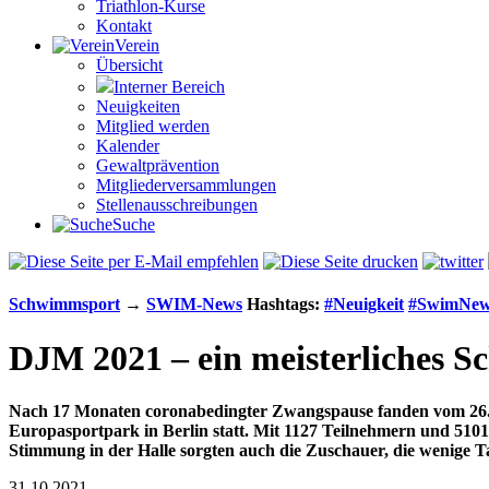
Triathlon-Kurse
Kontakt
Verein
Übersicht
Interner Bereich
Neuigkeiten
Mitglied werden
Kalender
Gewaltprävention
Mitglieder­versammlungen
Stellen­aus­schrei­bungen
Suche
Schwimm­sport
→
SWIM-News
Hashtags:
#Neuigkeit
#SwimNew
DJM 2021 – ein meisterliches 
Nach 17 Monaten corona­bedingter Zwangs­pause fanden vom 26.
Europa­sport­park in Berlin statt. Mit 1127 Teilnehmern und 510
Stimmung in der Halle sorgten auch die Zuschauer, die wenige 
31.10.2021