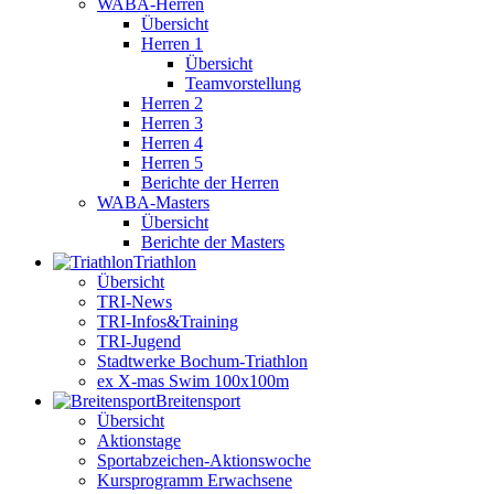
WABA-Herren
Übersicht
Herren 1
Übersicht
Teamvorstellung
Herren 2
Herren 3
Herren 4
Herren 5
Berichte der Herren
WABA-Masters
Übersicht
Berichte der Masters
Triathlon
Übersicht
TRI-News
TRI-Infos&Training
TRI-Jugend
Stadtwerke Bochum-Triathlon
ex X-mas Swim 100x100m
Breiten­sport
Übersicht
Aktionstage
Sportabzeichen-Aktionswoche
Kursprogramm Erwachsene