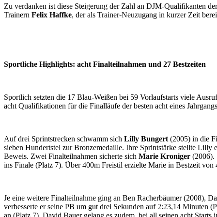
Zu verdanken ist diese Steigerung der Zahl an DJM-Qualifi­kanten d
Trainern
Felix Haffke
, der als Trainer-Neuzugang in kurzer Zeit bere
Sportliche Highlights: acht Final­teilnahmen und 27 Bestzeiten
Sportlich setzten die 17 Blau-Weißen bei 59 Vorlauf­starts viele Ausru
acht Qualifi­kationen für die Final­läufe der besten acht eines Jahr­gangs
Auf drei Sprint­strecken schwamm sich
Lilly Bungert
(2005) in die F
sieben Hundertstel zur Bronze­medaille. Ihre Sprintstärke stellte Lill
Beweis. Zwei Final­teilnahmen sicherte sich
Marie Kroniger
(2006). 
ins Finale (Platz 7). Über 400m Freistil erzielte Marie in Bestzeit vo
Je eine weitere Finalteilnahme ging an Ben Racherbäumer (2008), D
verbesserte er seine PB um gut drei Sekunden auf 2:23,14 Minuten (P
an (Platz 7). David Bauer gelang es zudem, bei all seinen acht Starts 