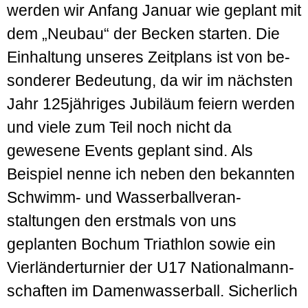
werden wir Anfang Januar wie geplant mit
dem „Neubau“ der Becken starten. Die
Ein­haltung unseres Zeitplans ist von be­
son­derer Be­deutung, da wir im nächsten
Jahr 125jähriges Jubiläum feiern werden
und viele zum Teil noch nicht da
gewesene Events ge­plant sind. Als
Beispiel nenne ich neben den bekannten
Schwimm- und Wasser­ball­ver­an­
staltungen den erstmals von uns
geplanten Bochum Triathlon sowie ein
Vier­länder­turnier der U17 National­mann­
schaften im Damen­wasser­ball. Sicher­lich