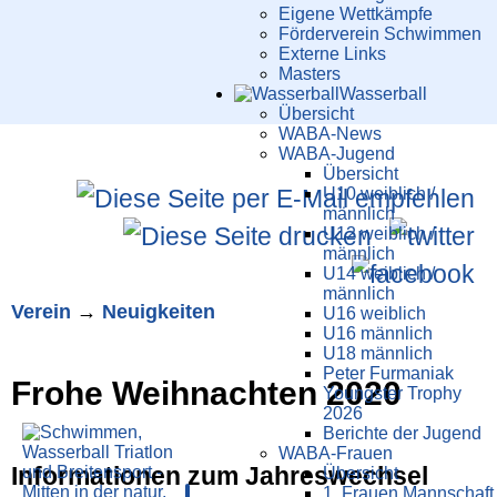
Eigene Wettkämpfe
Förderverein Schwimmen
Externe Links
Masters
Wasser­ball
Übersicht
WABA-News
WABA-Jugend
Übersicht
U10 weiblich /
männlich
U12 weiblich /
männlich
U14 weiblich /
männlich
Verein
→
Neuigkeiten
U16 weiblich
U16 männlich
U18 männlich
Peter Furmaniak
Frohe Weihnachten 2020
Youngster Trophy
2026
Berichte der Jugend
WABA-Frauen
Informationen zum Jahreswechsel
Übersicht
1. Frauen Mannschaft