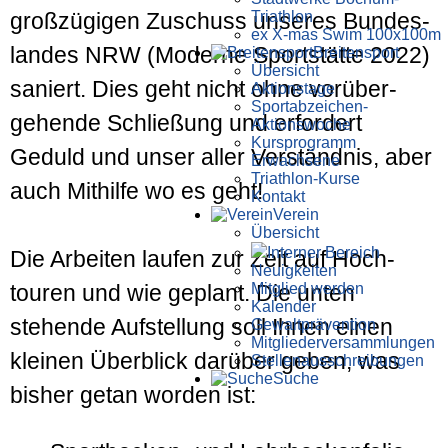
Triathlon
groß­zügigen Zuschuss unseres Bundes­
ex X-mas Swim 100x100m
landes NRW (Moderne Sportstätte 2022)
Breiten­sport
Übersicht
saniert. Dies geht nicht ohne vorüber­
Aktionstage
Sportabzeichen-
gehende Schließung und erfordert
Aktionswoche
Kursprogramm
Geduld und unser aller Ver­ständnis, aber
Erwachsene
Triathlon-Kurse
auch Mit­hilfe wo es geht!
Kontakt
Verein
Übersicht
Interner Bereich
Die Arbeiten laufen zur Zeit auf Hoch­
Neuigkeiten
Mitglied werden
touren und wie geplant. Die unten
Kalender
stehende Auf­stellung soll Ihnen einen
Gewaltprävention
Mitglieder­versammlungen
kleinen Über­blick darüber geben, was
Stellen­aus­schrei­bungen
Suche
bisher getan worden ist: