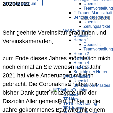
2020/2021
Übersicht
Teamvorstellung
2. Frauen Mannschaft
23.12.2020
Berichte der Frauen
Übersicht
Zeitungsartikel
WABA-Herren
Sehr geehrte Vereins­kameradinnen und
Übersicht
Herren 1
Vereins­kameraden,
Übersicht
Teamvorstellung
Herren 2
zum Ende dieses Jahres möchte ich mich
Herren 3
Herren 4
noch einmal an Sie wenden. Das Jahr
Herren 5
Berichte der Herren
2021 hat viele Änderungen mit sich
WABA-Masters
Übersicht
gebracht. Die Corona­krise haben wir
Berichte der Masters
Triathlon
bisher Dank guter Konzepte und der
Übersicht
TRI-News
Disziplin Aller gemeistert. Unser in die
TRI-Infos&Training
TRI-Jugend
Jahre gekommenes Bad wird mit einem
Stadtwerke Bochum-