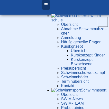
☰
Schwimm­
schule
Übersicht
Ab­nah­me Schwimm­ab­zei­
chen
Anmeldung
Häufig gestellte Fragen
Kurs­konzept
Übersicht
Kurskonzept Kinder
Kurskonzept
Erwachsene
Preis­über­sicht
Schwimm­schul­wett­kampf
Schwimm­bäder
Terminübersicht
Kontakt
Schwimm­sport
Übersicht
SWIM-News
SWIM-TEAM
Probe­training