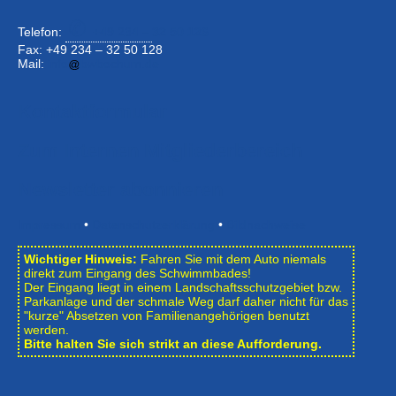
Telefon:
+49 234 –
32 50 126
Fax: +49 234 – 32 50 128
Mail:
info
bwbochum.de
Kontaktformular
Zum Internen Mitgliederbereich
Newsletter abonnieren
Impressum
•
Datenschutzerklärung
•
Bildnachweise
Wichtiger Hinweis:
Fahren Sie mit dem Auto niemals
direkt zum Eingang des Schwimmbades!
Der Eingang liegt in einem Landschafts­schutzgebiet bzw.
Park­anlage und der schmale Weg darf daher nicht für das
"kurze" Absetzen von Familienangehörigen benutzt
werden.
Bitte halten Sie sich strikt an diese Aufforderung.