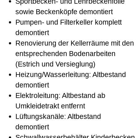
Sportbecken- und Lehr­becken­folie
sowie Becken­köpfe demontiert
Pumpen- und Filter­keller komplett
demontiert
Renovierung der Keller­räume mit den
entsprechenden Boden­arbeiten
(Estrich und Versieglung)
Heizung/Wasser­leitung: Altbestand
demontiert
Elektroleitung: Alt­bestand ab
Umkleide­trakt entfernt
Lüftungs­kanäle: Alt­bestand
demontiert
Schwall­wasser­behälter Kinder­becken