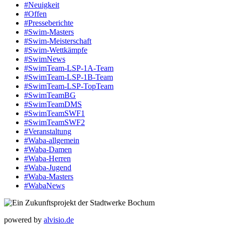
#Neuigkeit
#Offen
#Presse­berichte
#Swim-Masters
#Swim-Meister­schaft
#Swim-Wett­kämpfe
#SwimNews
#SwimTeam-LSP-1A-Team
#SwimTeam-LSP-1B-Team
#SwimTeam-LSP-TopTeam
#SwimTeamBG
#SwimTeamDMS
#SwimTeamSWF1
#SwimTeamSWF2
#Veranstaltung
#Waba-allgemein
#Waba-Damen
#Waba-Herren
#Waba-Jugend
#Waba-Masters
#WabaNews
powered by
alvisio.de