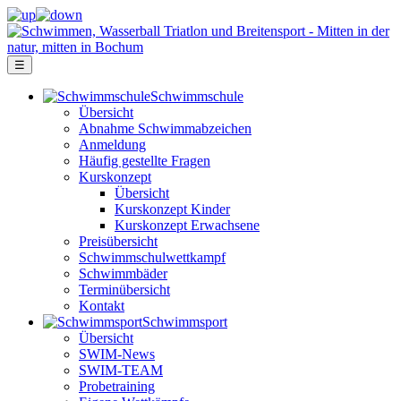
☰
Schwimm­schule
Übersicht
Ab­nah­me Schwimm­ab­zei­chen
Anmeldung
Häufig gestellte Fragen
Kurs­konzept
Übersicht
Kurskonzept Kinder
Kurskonzept Erwachsene
Preis­über­sicht
Schwimm­schul­wett­kampf
Schwimm­bäder
Terminübersicht
Kontakt
Schwimm­sport
Übersicht
SWIM-News
SWIM-TEAM
Probe­training