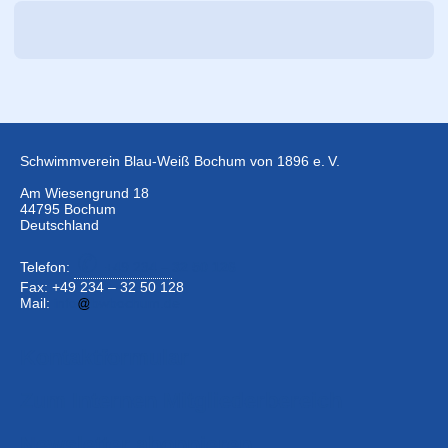
Schwimmverein Blau-Weiß Bochum von 1896 e. V.
Am Wiesengrund 18
44795 Bochum
Deutschland
Telefon:
+49 234 –
32 50 126
Fax: +49 234 – 32 50 128
Mail:
info
bwbochum.de
Kontaktformular
Zum Internen Mitgliederbereich
Newsletter abonnieren