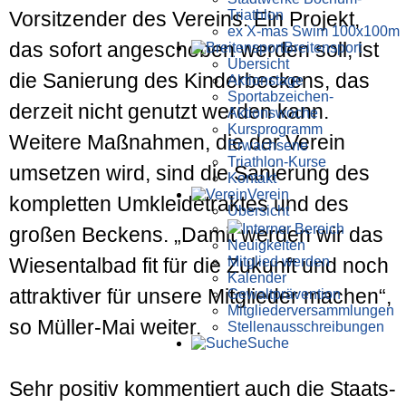
Triathlon
Vorsitzender des Vereins. Ein Projekt,
ex X-mas Swim 100x100m
das sofort an­ge­schoben werden soll, ist
Breiten­sport
Übersicht
die Sanierung des Kinder­beckens, das
Aktionstage
Sportabzeichen-
derzeit nicht ge­nutzt werden kann.
Aktionswoche
Kursprogramm
Weitere Maß­nahmen, die der Verein
Erwachsene
Triathlon-Kurse
umsetzen wird, sind die Sanierung des
Kontakt
Verein
kompletten Um­kleide­traktes und des
Übersicht
Interner Bereich
großen Beckens. „Damit werden wir das
Neuigkeiten
Mitglied werden
Wiesental­bad fit für die Zukunft und noch
Kalender
attraktiver für unsere Mit­glieder machen“,
Gewaltprävention
Mitglieder­versammlungen
so Müller-Mai weiter.
Stellen­aus­schrei­bungen
Suche
Sehr positiv kommentiert auch die Staats­