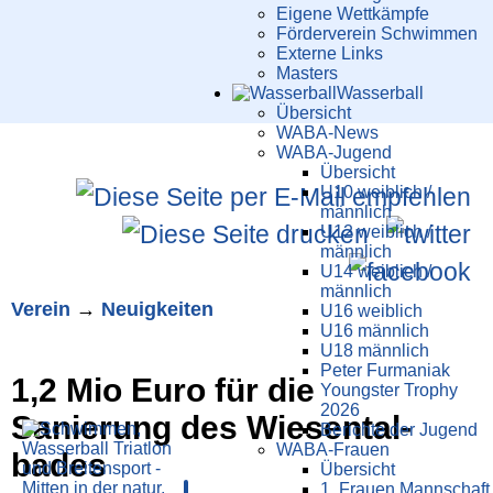
Eigene Wettkämpfe
Förderverein Schwimmen
Externe Links
Masters
Wasser­ball
Übersicht
WABA-News
WABA-Jugend
Übersicht
U10 weiblich /
männlich
U12 weiblich /
männlich
U14 weiblich /
männlich
Verein
→
Neuigkeiten
U16 weiblich
U16 männlich
U18 männlich
Peter Furmaniak
1,2 Mio Euro für die
Youngster Trophy
2026
Sanierung des Wiesen­tal­
Berichte der Jugend
WABA-Frauen
bades
Übersicht
1. Frauen Mannschaft