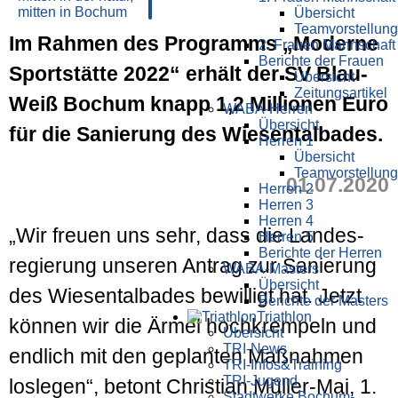
Übersicht
Teamvorstellung
Im Rahmen des Programms „Moderne
2. Frauen Mannschaft
Berichte der Frauen
Sport­stätte 2022“ erhält der SV Blau-
Übersicht
Zeitungsartikel
Weiß Bochum knapp 1,2 Millionen Euro
WABA-Herren
Übersicht
für die Sanierung des Wiesental­bades.
Herren 1
Übersicht
Teamvorstellung
01.07.2020
Herren 2
Herren 3
Herren 4
„Wir freuen uns sehr, dass die Landes­
Herren 5
Berichte der Herren
regierung unseren Antrag zur Sanierung
WABA-Masters
Übersicht
des Wiesental­bades bewilligt hat. Jetzt
Berichte der Masters
Triathlon
können wir die Ärmel hoch­krempeln und
Übersicht
TRI-News
endlich mit den geplanten Maß­nahmen
TRI-Infos&Training
TRI-Jugend
los­legen“, betont Christian Müller-Mai, 1.
Stadtwerke Bochum-