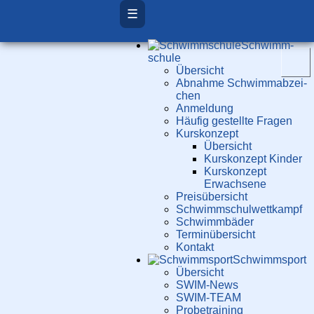
☰
Schwimm­
schule
Übersicht
Ab­nah­me Schwimm­ab­zei­
chen
Anmeldung
Häufig gestellte Fragen
Kurs­konzept
Übersicht
Kurskonzept Kinder
Kurskonzept
Erwachsene
Preis­über­sicht
Schwimm­schul­wett­kampf
Schwimm­bäder
Terminübersicht
Kontakt
Schwimm­sport
Übersicht
SWIM-News
SWIM-TEAM
Probe­training