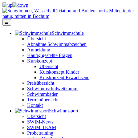
☰
Schwimm­schule
Übersicht
Ab­nah­me Schwimm­ab­zei­chen
Anmeldung
Häufig gestellte Fragen
Kurs­konzept
Übersicht
Kurskonzept Kinder
Kurskonzept Erwachsene
Preis­über­sicht
Schwimm­schul­wett­kampf
Schwimm­bäder
Terminübersicht
Kontakt
Schwimm­sport
Übersicht
SWIM-News
SWIM-TEAM
Probe­training