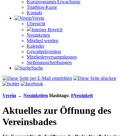
Kursprogramm Erwachsene
Triathlon-Kurse
Kontakt
Verein
Übersicht
Interner Bereich
Neuigkeiten
Mitglied werden
Kalender
Gewaltprävention
Mitglieder­versammlungen
Stellen­aus­schrei­bungen
Suche
Verein
→
Neuigkeiten
Hashtags:
#
Neuigkeit
Aktuelles zur Öffnung des
Vereinsbades