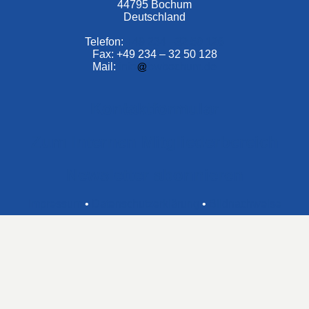
44795 Bochum
Deutschland
Telefon:
+49 234 –
32 50 126
Fax: +49 234 – 32 50 128
Mail:
info
bwbochum.de
Kontaktformular
Zum Internen Mitgliederbereich
Newsletter abonnieren
Impressum
•
Datenschutzerklärung
•
Bildnachweise
en Sie mit dem Auto niemals direkt zum Eingang des Schwim
ark­anlage und der schmale Weg darf daher nicht für das "kurz
werden.
tte halten Sie sich strikt an diese Aufforderung.
Öffnungszeiten des Schwimmbades