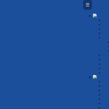
☰
Übe
Ab­
An
Häu
Kur
Prei
Sch
Sch
Ter
Kon
Übe
SW
SW
Pro
Eig
För
Ext