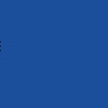
Schwimm­schule
rsicht
nah­me Schwimm­ab­zei­chen
meldung
fig gestellte Fragen
s­konzept
Übersicht
Kurskonzept Kinder
Kurskonzept Erwachsene
s­über­sicht
wimm­schul­wett­kampf
wimm­bäder
minübersicht
takt
Schwimm­sport
rsicht
IM-News
IM-TEAM
be­training
ene Wettkämpfe
derverein Schwimmen
erne Links