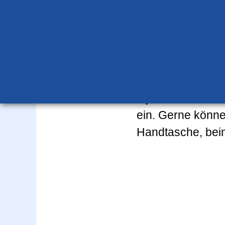
Update 28.04.20
weiteren Bedarf h
erwerben. Bitte b
Update 29.04.20
ein. Gerne könne
Handtasche, beim