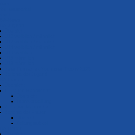
ters
Wasser­ball
rsicht
BA-News
BA-Jugend
Übersicht
U10 weiblich / männlich
U12 weiblich / männlich
U14 weiblich / männlich
U16 weiblich
U16 männlich
U18 männlich
Peter Furmaniak Youngster Trophy 2026
Berichte der Jugend
s
BA-Frauen
Übersicht
1. Frauen Mannschaft
Übersicht
uten
Teamvorstellung
2. Frauen Mannschaft
lem
Berichte der Frauen
Übersicht
Zeitungsartikel
BA-Herren
Übersicht