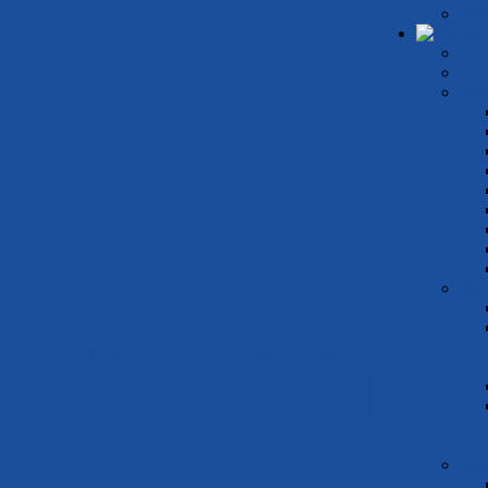
Mas
Übe
WA
WA
News
Hashtags:
#Neuigkeit
#SwimNew
WA
u. SWF1-Kader mit g
gen bei Internationa
 Schwimmfest
WA