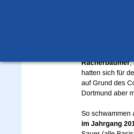
Linus Gabriel Nö
diesem Wett­kamp
durchgeführt wurd
Applaus der Zus
Der SWF1–Kader
Racherbäumer
,
hatten sich für d
auf Grund des Cor
Dortmund aber mi
So schwammen au
im Jahrgang 20
Sauer (alle Basi