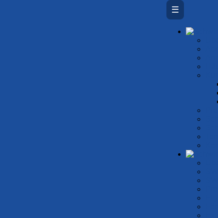
☰
Übe
Ab­
An
Häu
Kur
Prei
Sch
Sch
Ter
Kon
Übe
SW
SW
Pro
Eig
För
Ext