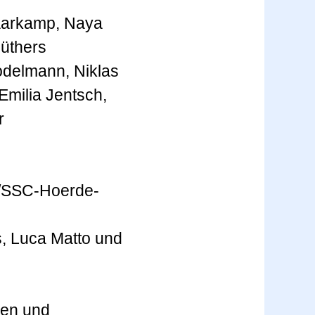
Haarkamp, Naya
üthers
Nodelmann, Niklas
Emilia Jentsch,
r
, Luca Matto und
nen und