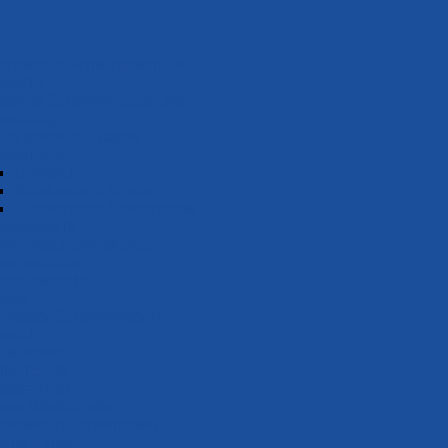
Schwimm­schule
rsicht
nah­me Schwimm­ab­zei­chen
meldung
fig gestellte Fragen
s­konzept
Übersicht
Kurskonzept Kinder
Kurskonzept Erwachsene
s­über­sicht
wimm­schul­wett­kampf
wimm­bäder
minübersicht
takt
Schwimm­sport
rsicht
IM-News
IM-TEAM
be­training
ene Wettkämpfe
derverein Schwimmen
erne Links