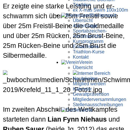
Triathlon
Er zeigte eine starke Leistung und er­
ex X-mas Swim 100x100m
schwamm sich über 25m Freistil sowie
Breiten­sport
Übersicht
über 25m Freistil-Beine die Gold­medaille
Aktionstage
Sportabzeichen-
und über 25m Rücken, 25m Brust-Beine,
Aktionswoche
Kursprogramm
25m Rücken-Beine und 25m Brust die
Erwachsene
Triathlon-Kurse
Silber­medaille.
Kontakt
Verein
Übersicht
Interner Bereich
Neuigkeiten
Mitglied werden
Kalender
Gewaltprävention
Mitglieder­versammlungen
Stellen­aus­schrei­bungen
Im zweiten Abschnitt des Wett­kampfes
Suche
starteten dann
Lian Fynn Niehaus
und
Ruben Sauer
(beide Jg. 2012) das erste