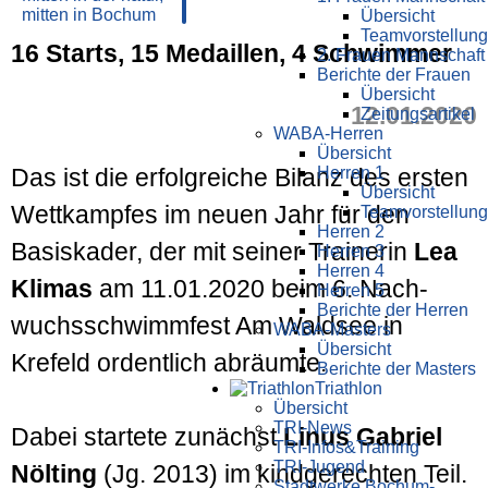
Übersicht
Teamvorstellung
16 Starts, 15 Medaillen, 4 Schwimmer
2. Frauen Mannschaft
Berichte der Frauen
Übersicht
12.01.2020
Zeitungsartikel
WABA-Herren
Übersicht
Herren 1
Das ist die erfolg­reiche Bilanz des ersten
Übersicht
Wett­kampfes im neuen Jahr für den
Teamvorstellung
Herren 2
Basis­kader, der mit seiner Trainerin
Lea
Herren 3
Herren 4
Klimas
am 11.01.2020 beim 6. Nach­
Herren 5
Berichte der Herren
wuchs­schwimm­fest Am Waldsee in
WABA-Masters
Übersicht
Krefeld ordent­lich ab­räumte.
Berichte der Masters
Triathlon
Übersicht
TRI-News
Dabei startete zunächst
Linus Gabriel
TRI-Infos&Training
TRI-Jugend
Nölting
(Jg. 2013) im kind­gerechten Teil.
Stadtwerke Bochum-