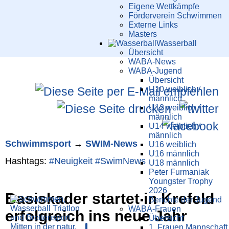
Eigene Wettkämpfe
Förderverein Schwimmen
Externe Links
Masters
Wasser­ball
Übersicht
WABA-News
WABA-Jugend
Übersicht
U10 weiblich /
männlich
U12 weiblich /
männlich
U14 weiblich /
männlich
Schwimm­sport
→
SWIM-News
U16 weiblich
U16 männlich
Hashtags:
#Neuigkeit
#SwimNews
U18 männlich
Peter Furmaniak
Youngster Trophy
2026
Basiskader startet in Kre­feld
Berichte der Jugend
WABA-Frauen
erfolg­reich ins neue Jahr
Übersicht
1. Frauen Mannschaft