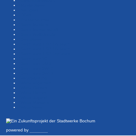
#Gesundheitssport
#MasterNews
#Neuigkeit
#Offen
#Presse­berichte
#Swim-Masters
#Swim-Meister­schaft
#Swim-Wett­kämpfe
#SwimNews
#SwimTeam-LSP-1A-Team
#SwimTeam-LSP-1B-Team
#SwimTeam-LSP-TopTeam
#SwimTeamBG
#SwimTeamDMS
#SwimTeamSWF1
#SwimTeamSWF2
#Veranstaltung
#Waba-allgemein
#Waba-Damen
#Waba-Herren
#Waba-Jugend
#Waba-Masters
#WabaNews
powered by
alvisio.de