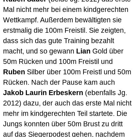
Mal nicht mehr bei einem kind­gerechten
Wett­kampf. Außer­dem bewältigten sie
erst­malig die 100m Frei­stil. Sie zeigten,
dass sich das gute Training bezahlt
macht, und so gewann
Lian
Gold über
50m Rücken und 100m Freistil und
Ruben
Silber über 100m Freistl und 50m
Rücken. Nach der Pause kam auch
Jakob Laurin Erbes­kern
(eben­falls Jg.
2012) dazu, der auch das erste Mal nicht
mehr im kind­gerechten Teil startete. Die
Jungs konnten über 50m Brust zu dritt
auf das Sieger­podest gehen, nachdem