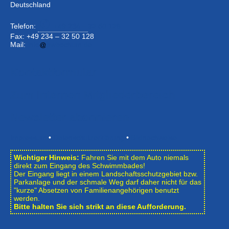
Deutschland
Telefon:
+49 234 –
32 50 126
Fax: +49 234 – 32 50 128
Mail:
info
bwbochum.de
Kontaktformular
Zum Internen Mitgliederbereich
Newsletter abonnieren
Impressum
•
Datenschutzerklärung
•
Bildnachweise
Wichtiger Hinweis:
Fahren Sie mit dem Auto niemals
direkt zum Eingang des Schwimmbades!
Der Eingang liegt in einem Landschafts­schutzgebiet bzw.
Park­anlage und der schmale Weg darf daher nicht für das
"kurze" Absetzen von Familienangehörigen benutzt
werden.
Bitte halten Sie sich strikt an diese Aufforderung.