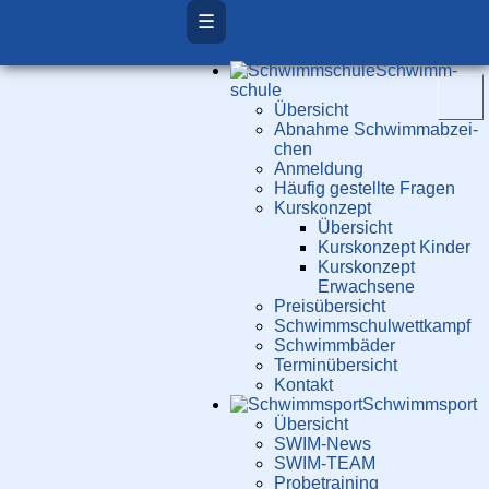
☰
Schwimm­
schule
Übersicht
Ab­nah­me Schwimm­ab­zei­
chen
Anmeldung
Häufig gestellte Fragen
Kurs­konzept
Übersicht
Kurskonzept Kinder
Kurskonzept
Erwachsene
Preis­über­sicht
Schwimm­schul­wett­kampf
Schwimm­bäder
Terminübersicht
Kontakt
Schwimm­sport
Übersicht
SWIM-News
SWIM-TEAM
Probe­training