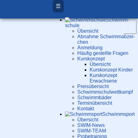
☰
Schwimm­
schule
Übersicht
Ab­nah­me Schwimm­ab­zei­
chen
Anmeldung
Häufig gestellte Fragen
Kurs­konzept
Übersicht
Kurskonzept Kinder
Kurskonzept
Erwachsene
Preis­über­sicht
Schwimm­schul­wett­kampf
Schwimm­bäder
Terminübersicht
Kontakt
Schwimm­sport
Übersicht
SWIM-News
SWIM-TEAM
Probe­training