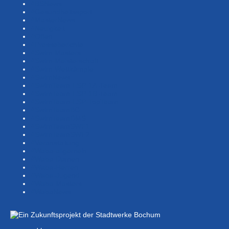
#BSNews
#Gesundheitssport
#MasterNews
#Neuigkeit
#Offen
#Presse­berichte
#Swim-Masters
#Swim-Meister­schaft
#Swim-Wett­kämpfe
#SwimNews
#SwimTeam-LSP-1A-Team
#SwimTeam-LSP-1B-Team
#SwimTeam-LSP-TopTeam
#SwimTeamBG
#SwimTeamDMS
#SwimTeamSWF1
#SwimTeamSWF2
#Veranstaltung
#Waba-allgemein
#Waba-Damen
#Waba-Herren
#Waba-Jugend
#Waba-Masters
#WabaNews