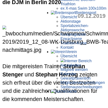
die DJM in Berlin 2020.
Triathlon
ex X-mas Swim 100x100m
Breiten­sport
09.12.2019
Übersicht
Aktionstage
Sportabzeichen-
Aktionswoche
Kursprogramm
Erwachsene
Triathlon-Kurse
Kontakt
Verein
Übersicht
Interner Bereich
Neuigkeiten
Die mitgereisten Trainer
Stephan
Mitglied werden
Stenger
und
Stephan Herzog
zeigten
Kalender
Gewaltprävention
sich er­freut über die vielen Best­zeiten
Mitglieder­versammlungen
Stellen­aus­schrei­bungen
und die zahl­reichen Quali­fikationen für
Suche
die kommenden Meister­schaften.