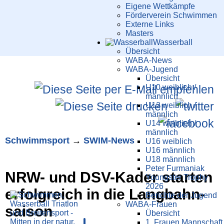
Eigene Wettkämpfe
Förderverein Schwimmen
Externe Links
Masters
Wasser­ball
Übersicht
WABA-News
WABA-Jugend
Übersicht
U10 weiblich /
männlich
U12 weiblich /
männlich
U14 weiblich /
männlich
Schwimm­sport
→
SWIM-News
U16 weiblich
U16 männlich
U18 männlich
Peter Furmaniak
NRW- und DSV-Kader starten
Youngster Trophy
2026
erfolg­reich in die Lang­bahn­
Berichte der Jugend
WABA-Frauen
saison
Übersicht
1. Frauen Mannschaft