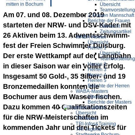
Übersicht
Teamvorstellung
Am 07. und 08. Dezember 2019
2. Frauen Mannschaft
Berichte der Frauen
starteten der NRW- und DSV-Kader mit
Übersicht
Zeitungsartikel
26 Aktiven beim 13. Advents­schwimm­
WABA-Herren
Übersicht
fest der Freien Schwimmer Duis­burg.
Herren 1
Übersicht
Der erste Wett­kampf auf der Lang­bahn
Teamvorstellung
Herren 2
in dieser Saison war ein voller Erfolg.
Herren 3
Ins­gesamt 50 Gold-, 35 Silber- und 19
Herren 4
Herren 5
Bronze­medaillen konnten die
Berichte der Herren
WABA-Masters
Bochumer aus dem Wasser fischen.
Übersicht
Berichte der Masters
Dazu kommen 40 Quali­fikations­zeiten
Triathlon
Übersicht
für die NRW-Meisterschaften im
TRI-News
TRI-Infos&Training
kommenden Jahr und drei Tickets für
TRI-Jugend
Stadtwerke Bochum-