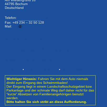
44795 Bochum
Deutschland
Telefon:
+49 234 –
32 50 126
Fax: +49 234 – 32 50 128
Mail:
info
bwbochum.de
Kontaktformular
Zum Internen Mitgliederbereich
Newsletter abonnieren
Impressum
•
Datenschutzerklärung
•
Bildnachweise
Wichtiger Hinweis:
Fahren Sie mit dem Auto niemals
direkt zum Eingang des Schwimmbades!
Der Eingang liegt in einem Landschafts­schutzgebiet bzw.
Park­anlage und der schmale Weg darf daher nicht für das
"kurze" Absetzen von Familienangehörigen benutzt
werden.
Bitte halten Sie sich strikt an diese Aufforderung.