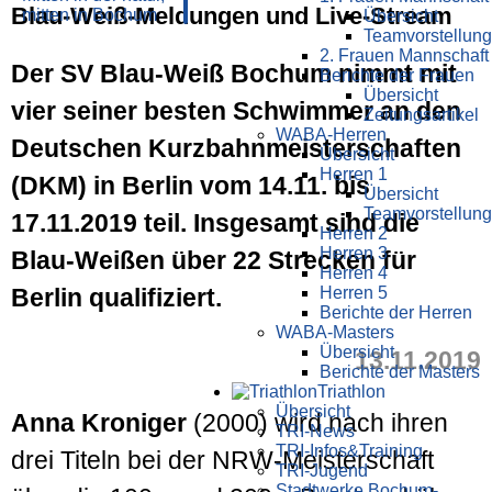
Blau-Weiß-Meldungen und Live-Stream
Übersicht
Teamvorstellung
2. Frauen Mannschaft
Der SV Blau-Weiß Bochum nimmt mit
Berichte der Frauen
Übersicht
vier seiner besten Schwimmer an den
Zeitungsartikel
WABA-Herren
Deutschen Kurz­bahn­meister­schaften
Übersicht
Herren 1
(DKM) in Berlin vom 14.11. bis
Übersicht
Teamvorstellung
17.11.2019 teil. Insgesamt sind die
Herren 2
Herren 3
Blau-Weißen über 22 Strecken für
Herren 4
Herren 5
Berlin qualifiziert.
Berichte der Herren
WABA-Masters
Übersicht
13.11.2019
Berichte der Masters
Triathlon
Übersicht
Anna Kroniger
(2000) wird nach ihren
TRI-News
TRI-Infos&Training
drei Titeln bei der NRW-Meister­schaft
TRI-Jugend
Stadtwerke Bochum-