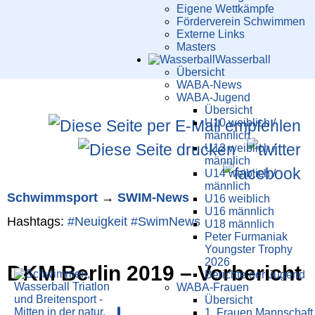
Eigene Wettkämpfe
Förderverein Schwimmen
Externe Links
Masters
Wasser­ball
Übersicht
WABA-News
WABA-Jugend
Übersicht
U10 weiblich /
männlich
U12 weiblich /
männlich
U14 weiblich /
männlich
Schwimm­sport
→
SWIM-News
U16 weiblich
U16 männlich
Hashtags:
#Neuigkeit
#SwimNews
U18 männlich
Peter Furmaniak
Youngster Trophy
2026
DKM Berlin 2019 – Vorbericht
Berichte der Jugend
WABA-Frauen
Übersicht
1. Frauen Mannschaft