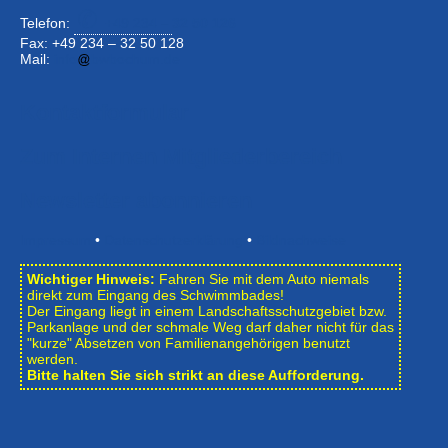
Telefon:
+49 234 –
32 50 126
Fax: +49 234 – 32 50 128
Mail:
info
bwbochum.de
Kontaktformular
Zum Internen Mitgliederbereich
Newsletter abonnieren
Impressum
•
Datenschutzerklärung
•
Bildnachweise
Wichtiger Hinweis:
Fahren Sie mit dem Auto niemals
direkt zum Eingang des Schwimmbades!
Der Eingang liegt in einem Landschafts­schutzgebiet bzw.
Park­anlage und der schmale Weg darf daher nicht für das
"kurze" Absetzen von Familienangehörigen benutzt
werden.
Bitte halten Sie sich strikt an diese Aufforderung.