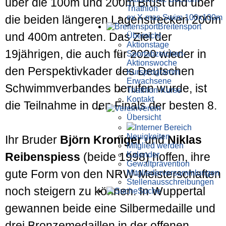
über die 100m und 200m Brust und über
Triathlon
ex X-mas Swim 100x100m
die beiden längeren Lagen­strecken 200m
Breiten­sport
und 400m antreten. Das Ziel der
Übersicht
Aktionstage
19jährigen, die auch für 2020 wieder in
Sportabzeichen-
Aktionswoche
den Perspektiv­kader des Deutschen
Kursprogramm
Erwachsene
Schwimm­verbandes berufen wurde, ist
Triathlon-Kurse
Kontakt
die Teil­nahme in den Finals der besten 8.
Verein
Übersicht
Interner Bereich
Neuigkeiten
Ihr Bruder
Björn Kroniger
und
Niklas
Mitglied werden
Kalender
Reibenspiess
(beide 1998) hoffen, ihre
Gewaltprävention
gute Form von den NRW-Meister­schaften
Mitglieder­versammlungen
Stellen­aus­schrei­bungen
noch steigern zu können. In Wupper­tal
Suche
gewannen beide eine Silber­medaille und
drei Bronze­medaillen in der offenen