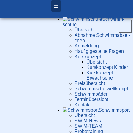
☰
Schwimm­
schule
Übersicht
Ab­nah­me Schwimm­ab­zei­
chen
Anmeldung
Häufig gestellte Fragen
Kurs­konzept
Übersicht
Kurskonzept Kinder
Kurskonzept
Erwachsene
Preis­über­sicht
Schwimm­schul­wett­kampf
Schwimm­bäder
Terminübersicht
Kontakt
Schwimm­sport
Übersicht
SWIM-News
SWIM-TEAM
Probe­training