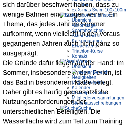
sich darüber beschwert haben, dass zu
Triathlon
ex X-mas Swim 100x100m
wenige Bahnen eingezogen waren. Ein
Breiten­sport
Übersicht
Thema, das jedes Jahr im Sommer
Aktionstage
Sportabzeichen-
aufkommt, wenn vielleicht in den voraus
Aktionswoche
Kursprogramm
gegangenen Jahren auch nicht ganz so
Erwachsene
Triathlon-Kurse
ausgeprägt.
Kontakt
Verein
Die Gründe dafür liegen auf der Hand: Im
Übersicht
Sommer, insbesondere in den Ferien, ist
Interner Bereich
Neuigkeiten
das Bad in besonderem Maße belegt.
Mitglied werden
Kalender
Daher gibt es häufig gegensätzliche
Gewaltprävention
Mitglieder­versammlungen
Nutzungsanforderungen der
Stellen­aus­schrei­bungen
Suche
unterschiedlichen Beteiligten. Die
Wasserfläche wird zum Teil zum Training