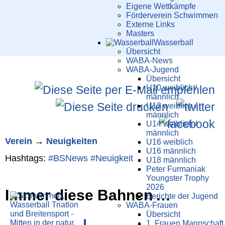
Eigene Wettkämpfe
Förderverein Schwimmen
Externe Links
Masters
Wasser­ball
Übersicht
WABA-News
WABA-Jugend
Übersicht
U10 weiblich /
männlich
U12 weiblich /
männlich
U14 weiblich /
männlich
Verein
→
Neuigkeiten
U16 weiblich
U16 männlich
Hashtags:
#BSNews
#Neuigkeit
U18 männlich
Peter Furmaniak
Youngster Trophy
2026
Immer diese Bahnen …
Berichte der Jugend
WABA-Frauen
Übersicht
1. Frauen Mannschaft