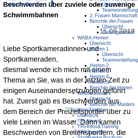
Beschwerden über zuviele oder zuwenige
Übersicht
Teamvorstellung
Schwimmbahnen
2. Frauen Mannschaft
Berichte der Frauen
Übersicht
11.09.2019
Zeitungsartikel
WABA-Herren
Übersicht
Liebe Sportkameradinnen und
Herren 1
Übersicht
Sportkameraden,
Teamvorstellung
Herren 2
diesmal wende ich mich mit einem
Herren 3
Herren 4
Thema an Sie, was in der letzten Zeit zu
Herren 5
Berichte der Herren
einigen Auseinandersetzungen geführt
WABA-Masters
Übersicht
hat. Zuerst gab es Beschwerden aus
Berichte der Masters
Triathlon
dem Bereich der Freizeitsportler über zu
Übersicht
viele Leinen im Wasser. Dann kamen
TRI-News
TRI-Infos&Training
Beschwerden von Breitensportlern, die
TRI-Jugend
Stadtwerke Bochum-