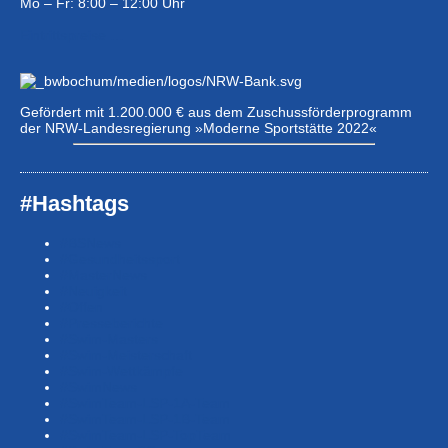
Mo – Fr: 8:00 – 12:00 Uhr
Eintrittspreise …
Gefördert mit 1.200.000 € aus dem Zuschussförderprogramm
der NRW-Landesregierung »Moderne Sportstätte 2022«
#Hashtags
#BSNews
#Gesundheitssport
#MasterNews
#Neuigkeit
#Offen
#Presse­berichte
#Swim-Masters
#Swim-Meister­schaft
#Swim-Wett­kämpfe
#SwimNews
#SwimTeam-LSP-1A-Team
#SwimTeam-LSP-1B-Team
#SwimTeam-LSP-TopTeam