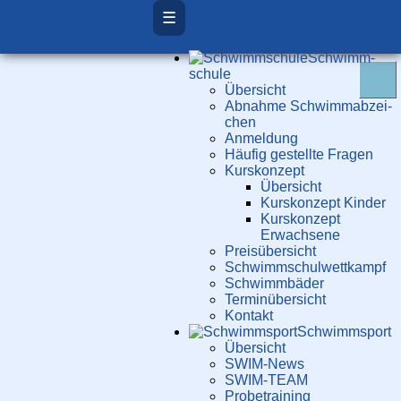
☰
Schwimm­
schule
Übersicht
Ab­nah­me Schwimm­ab­zei­
chen
Anmeldung
Häufig gestellte Fragen
Kurs­konzept
Übersicht
Kurskonzept Kinder
Kurskonzept
Erwachsene
Preis­über­sicht
Schwimm­schul­wett­kampf
Schwimm­bäder
Terminübersicht
Kontakt
Schwimm­sport
Übersicht
SWIM-News
SWIM-TEAM
Probe­training