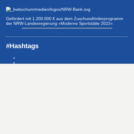
Gefördert mit 1.200.000 € aus dem Zuschussförderprogramm
der NRW-Landesregierung »Moderne Sportstätte 2022«
#Hashtags
#BSNews
#Gesundheitssport
#MasterNews
#Neuigkeit
#Offen
#Presse­berichte
#Swim-Masters
#Swim-Meister­schaft
#Swim-Wett­kämpfe
#SwimNews
#SwimTeam-LSP-1A-Team
#SwimTeam-LSP-1B-Team
#SwimTeam-LSP-TopTeam
#SwimTeamBG
#SwimTeamDMS
#SwimTeamSWF1