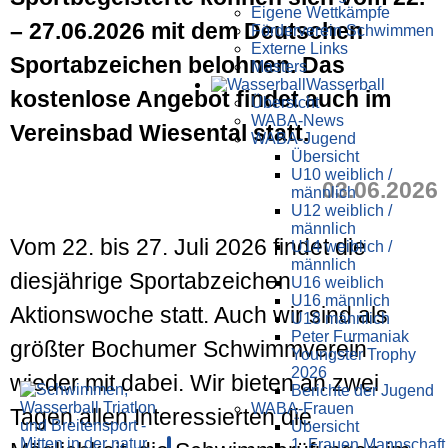
Eigene Wettkämpfe
– 27.06.2026 mit dem Deutschen
Förderverein Schwimmen
Externe Links
Sportabzeichen belohnen. Das
Masters
Wasser­ball
kostenlose Angebot findet auch im
Übersicht
WABA-News
Vereinsbad Wiesental statt.
WABA-Jugend
Übersicht
U10 weiblich /
03.06.2026
männlich
U12 weiblich /
männlich
Vom 22. bis 27. Juli 2026 findet die
U14 weiblich /
männlich
diesjährige Sportabzeichen
U16 weiblich
U16 männlich
Aktionswoche statt. Auch wir sind als
U18 männlich
Peter Furmaniak
größter Bochumer Schwimmverein
Youngster Trophy
2026
wieder mit dabei. Wir bieten an zwei
Berichte der Jugend
WABA-Frauen
Tagen allen Interessierten die
Übersicht
1. Frauen Mannschaft