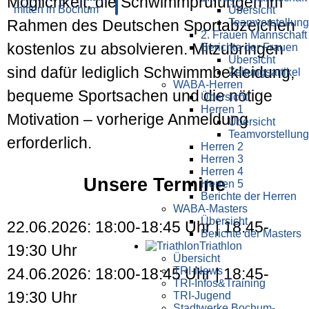
Möglichkeit, die Schwimmprüfungen im
Übersicht
Teamvorstellung
Rahmen des Deutschen Sportabzeichen
2. Frauen Mannschaft
kostenlos zu absolvieren. Mitzubringen
Berichte der Frauen
Übersicht
sind dafür lediglich Schwimmbekleidung,
Zeitungsartikel
WABA-Herren
bequeme Sportsachen und die nötige
Übersicht
Herren 1
Motivation – vorherige Anmeldung
Übersicht
Teamvorstellung
erforderlich.
Herren 2
Herren 3
Herren 4
Unsere Termine
Herren 5
Berichte der Herren
WABA-Masters
Übersicht
22.06.2026: 18:00-18:45 Uhr | 18:45-
Berichte der Masters
Triathlon
19:30 Uhr
Übersicht
24.06.2026: 18:00-18:45 Uhr | 18:45-
TRI-News
TRI-Infos&Training
19:30 Uhr
TRI-Jugend
Stadtwerke Bochum-