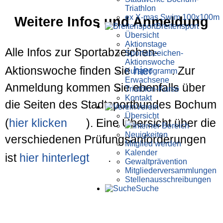
Triathlon
ex X-mas Swim 100x100m
Weitere Infos und Anmeldung
Breiten­sport
Übersicht
Aktionstage
Alle Infos zur Sportabzeichen-
Sportabzeichen-
Aktionswoche
Aktionswoche finden Sie
hier
. Zur
Kursprogramm
Erwachsene
Anmeldung kommen Sie ebenfalls über
Triathlon-Kurse
Kontakt
die Seiten des Stadtsportbundes Bochum
Verein
Übersicht
(
hier klicken
). Eine Übersicht über die
Interner Bereich
Neuigkeiten
verschiedenen Prüfungsanforderungen
Mitglied werden
Kalender
ist
hier hinterlegt
.
Gewaltprävention
Mitglieder­versammlungen
Stellen­aus­schrei­bungen
Suche