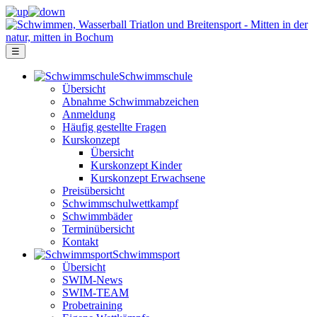
☰
Schwimm­schule
Übersicht
Ab­nah­me Schwimm­ab­zei­chen
Anmeldung
Häufig gestellte Fragen
Kurs­konzept
Übersicht
Kurskonzept Kinder
Kurskonzept Erwachsene
Preis­über­sicht
Schwimm­schul­wett­kampf
Schwimm­bäder
Terminübersicht
Kontakt
Schwimm­sport
Übersicht
SWIM-News
SWIM-TEAM
Probe­training