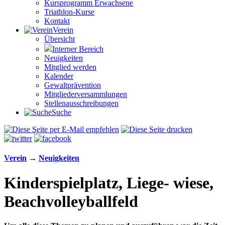
Kursprogramm Erwachsene
Triathlon-Kurse
Kontakt
Verein
Übersicht
Interner Bereich
Neuigkeiten
Mitglied werden
Kalender
Gewaltprävention
Mitglieder­versammlungen
Stellen­aus­schrei­bungen
Suche
Verein
→
Neuigkeiten
Kinderspielplatz, Liege- wiese,
Beachvolleyballfeld