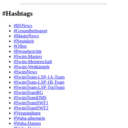
#Hashtags
#BSNews
#Gesundheitssport
#MasterNews
#Neuigkeit
#Offen
#Presse­berichte
#Swim-Masters
#Swim-Meister­schaft
#Swim-Wett­kämpfe
#SwimNews
#SwimTeam-LSP-1A-Team
#SwimTeam-LSP-1B-Team
#SwimTeam-LSP-TopTeam
#SwimTeamBG
#SwimTeamDMS
#SwimTeamSWF1
#SwimTeamSWF2
#Veranstaltung
#Waba-allgemein
#Waba-Damen