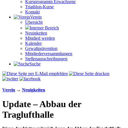
Kursprogramm Erwachsene
Triathlon-Kurse
Kontakt
Verein
Übersicht
Interner Bereich
Neuigkeiten
Mitglied werden
Kalender
Gewaltprävention
Mitglieder­versammlungen
Stellen­aus­schrei­bungen
Suche
Verein
→
Neuigkeiten
Update – Abbau der
Traglufthalle