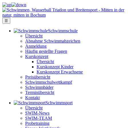
☰
Schwimm­schule
Übersicht
Ab­nah­me Schwimm­ab­zei­chen
Anmeldung
Häufig gestellte Fragen
Kurs­konzept
Übersicht
Kurskonzept Kinder
Kurskonzept Erwachsene
Preis­über­sicht
Schwimm­schul­wett­kampf
Schwimm­bäder
Terminübersicht
Kontakt
Schwimm­sport
Übersicht
SWIM-News
SWIM-TEAM
Probe­training