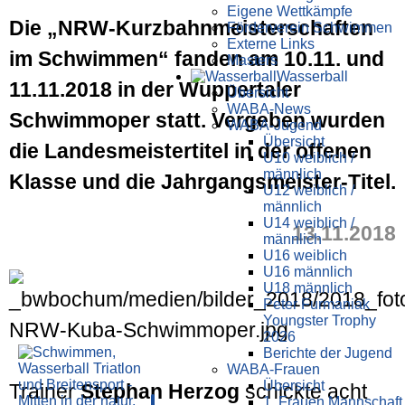
Eigene Wettkämpfe
Die „NRW-Kurz­bahn­meister­schaften
Förderverein Schwimmen
Externe Links
im Schwimmen“ fanden am 10.11. und
Masters
Wasser­ball
11.11.2018 in der Wuppertaler
Übersicht
WABA-News
Schwimm­oper statt. Vergeben wurden
WABA-Jugend
Übersicht
die Landes­meistertitel in der offenen
U10 weiblich /
männlich
Klasse und die Jahr­gangs­meister-Titel.
U12 weiblich /
männlich
U14 weiblich /
13.11.2018
männlich
U16 weiblich
U16 männlich
U18 männlich
Peter Furmaniak
Youngster Trophy
2026
Berichte der Jugend
WABA-Frauen
Übersicht
Trainer
Stephan Herzog
schickte acht
1. Frauen Mannschaft