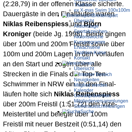
(2:28,79) in der offenen Klasse sicherte.
Triathlon
ex X-mas Swim 100x100m
Dauer­gäste in den Final­läufen waren
Breiten­sport
Übersicht
Niklas Reiben­spiess
und
Björn
Aktionstage
Sportabzeichen-
Kroniger
(beide Jg. 1998). Beide gingen
Aktionswoche
Kursprogramm
über 100m und 200m Freistil sowie über
Erwachsene
Triathlon-Kurse
100m und 200m Lagen in den Vor­läufen
Kontakt
an den Start und zogen über alle
Verein
Übersicht
Strecken in die Finals der Top-Ten-
Interner Bereich
Neuigkeiten
Schwimmer in NRW ein. In den Final­
Mitglied werden
Kalender
läufen holte sich
Niklas Reiben­spiess
Gewaltprävention
Mitglieder­versammlungen
über 200m Freistil (1:51,72) den Vize-
Stellen­aus­schrei­bungen
Suche
Meister­titel und belegte über 100m
Freistil mit neuer Bestzeit (0:51,14) den