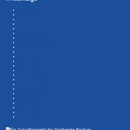
#BSNews
#Gesundheitssport
#MasterNews
#Neuigkeit
#Offen
#Presse­berichte
#Swim-Masters
#Swim-Meister­schaft
#Swim-Wett­kämpfe
#SwimNews
#SwimTeam-LSP-1A-Team
#SwimTeam-LSP-1B-Team
#SwimTeam-LSP-TopTeam
#SwimTeamBG
#SwimTeamDMS
#SwimTeamSWF1
#SwimTeamSWF2
#Veranstaltung
#Waba-allgemein
#Waba-Damen
#Waba-Herren
#Waba-Jugend
#Waba-Masters
#WabaNews