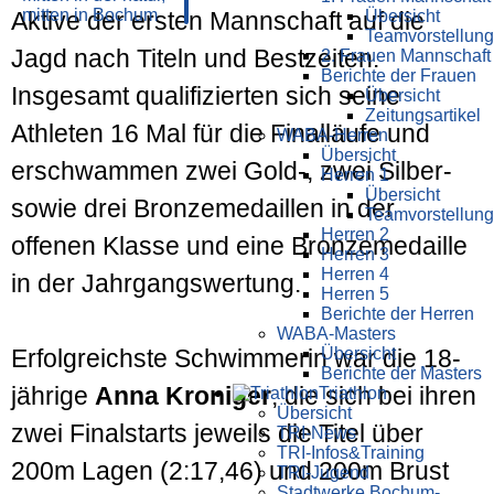
Übersicht
Aktive der ersten Mannschaft auf die
Teamvorstellung
Jagd nach Titeln und Bestzeiten.
2. Frauen Mannschaft
Berichte der Frauen
Insgesamt qualifizierten sich seine
Übersicht
Zeitungsartikel
Athleten 16 Mal für die Finalläufe und
WABA-Herren
Übersicht
erschwammen zwei Gold-, zwei Silber-
Herren 1
Übersicht
sowie drei Bronzemedaillen in der
Teamvorstellung
Herren 2
offenen Klasse und eine Bronzemedaille
Herren 3
Herren 4
in der Jahrgangswertung.
Herren 5
Berichte der Herren
WABA-Masters
Übersicht
Erfolg­reichste Schwimmerin war die 18-
Berichte der Masters
jährige
Anna Kroniger
, die sich bei ihren
Triathlon
Übersicht
zwei Final­starts jeweils die Titel über
TRI-News
TRI-Infos&Training
200m Lagen (2:17,46) und 200m Brust
TRI-Jugend
Stadtwerke Bochum-