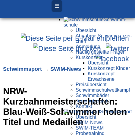
☰
Schwimm­
schule
Übersicht
Ab­nah­me Schwimm­ab­zei­
chen
Anmeldung
Häufig gestellte Fragen
Kurs­konzept
Übersicht
Schwimm­sport
→
SWIM-News
Kurskonzept Kinder
Kurskonzept
Erwachsene
Preis­über­sicht
NRW-
Schwimm­schul­wett­kampf
Schwimm­bäder
Kurzbahnmeisterschaften:
Terminübersicht
Kontakt
Blau-Weiß-Schwimmer holen
Schwimm­sport
Übersicht
Titel und Medaillen
SWIM-News
SWIM-TEAM
Probe­training