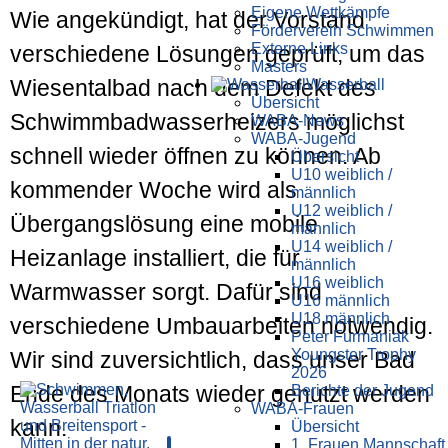
Eigene Wettkämpfe
Wie angekündigt, hat der Vorstand
Förderverein Schwimmen
Externe Links
verschiedene Lösungen geprüft, um das
Masters
Wiesentalbad nach dem Defekt des
Wasser­ball
Übersicht
Schwimmbadwasserheizers möglichst
WABA-News
WABA-Jugend
schnell wieder öffnen zu können. Ab
Übersicht
U10 weiblich /
kommender Woche wird als
männlich
U12 weiblich /
Übergangslösung eine mobile
männlich
U14 weiblich /
Heizanlage installiert, die für
männlich
U16 weiblich
Warmwasser sorgt. Dafür sind
U16 männlich
U18 männlich
verschiedene Umbauarbeiten notwendig.
Peter Furmaniak
Youngster Trophy
Wir sind zuversichtlich, dass unser Bad
2026
Ende des Monats wieder genutzt werden
Berichte der Jugend
WABA-Frauen
kann.
Übersicht
1. Frauen Mannschaft