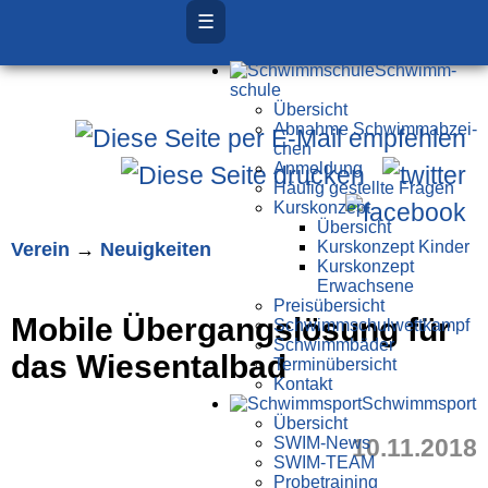
☰
Schwimm­
schule
Übersicht
Ab­nah­me Schwimm­ab­zei­
chen
Anmeldung
Häufig gestellte Fragen
Kurs­konzept
Übersicht
Verein
→
Neuigkeiten
Kurskonzept Kinder
Kurskonzept
Erwachsene
Preis­über­sicht
Mobile Übergangslösung für
Schwimm­schul­wett­kampf
Schwimm­bäder
das Wiesentalbad
Terminübersicht
Kontakt
Schwimm­sport
Übersicht
SWIM-News
10.11.2018
SWIM-TEAM
Probe­training