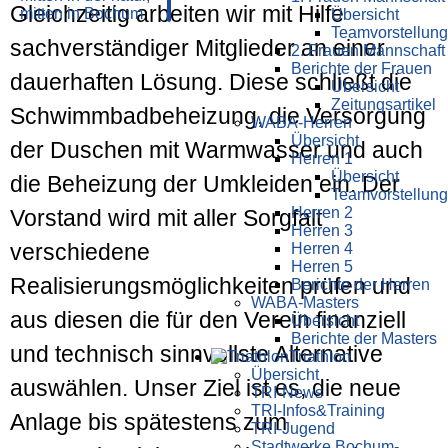
Gleichzeitig arbeiten wir mit Hilfe
Übersicht
Teamvorstellung
sachverständiger Mitglieder an einer
2. Frauen Mannschaft
Berichte der Frauen
dauerhaften Lösung. Diese schließt die
Übersicht
Zeitungsartikel
Schwimmbadbeheizung, die Versorgung
WABA-Herren
Übersicht
der Duschen mit Warmwasser und auch
Herren 1
Übersicht
die Beheizung der Umkleiden ein. Der
Teamvorstellung
Herren 2
Vorstand wird mit aller Sorgfalt
Herren 3
verschiedene
Herren 4
Herren 5
Realisierungsmöglichkeiten prüfen und
Berichte der Herren
WABA-Masters
aus diesen die für den Verein finanziell
Übersicht
Berichte der Masters
und technisch sinnvollste Alternative
Triathlon
Übersicht
auswählen. Unser Ziel ist es, die neue
TRI-News
TRI-Infos&Training
Anlage bis spätestens zum
TRI-Jugend
Stadtwerke Bochum-