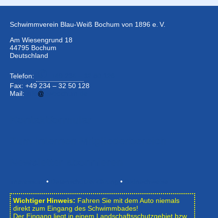
Schwimmverein Blau-Weiß Bochum von 1896 e. V.
Am Wiesengrund 18
44795 Bochum
Deutschland
Telefon:
+49 234 –
32 50 126
Fax: +49 234 – 32 50 128
Mail:
info
bwbochum.de
Kontaktformular
Zum Internen Mitgliederbereich
Newsletter abonnieren
Impressum
•
Datenschutzerklärung
•
Bildnachweise
Wichtiger Hinweis:
Fahren Sie mit dem Auto niemals
direkt zum Eingang des Schwimmbades!
Der Eingang liegt in einem Landschafts­schutzgebiet bzw.