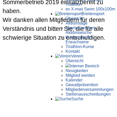
Sommerbetrieb 2019 einsatzbereit zu
Triathlon
ex X-mas Swim 100x100m
haben.
Breiten­sport
Übersicht
Wir danken allen Mitgliedern für deren
Aktionstage
Verständnis und bitten Sie, die für alle
Sportabzeichen-
Aktionswoche
schwierige Situation zu entschuldigen.
Kursprogramm
Erwachsene
Triathlon-Kurse
Kontakt
Verein
Übersicht
Interner Bereich
Neuigkeiten
Mitglied werden
Kalender
Gewaltprävention
Mitglieder­versammlungen
Stellen­aus­schrei­bungen
Suche