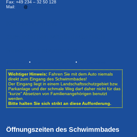
Fax: +49 234 – 32 50 128
Mail:
info
bwbochum.de
Kontaktformular
Zum Internen Mitgliederbereich
Newsletter abonnieren
Impressum
•
Datenschutzerklärung
•
Bildnachweise
Wichtiger Hinweis:
Fahren Sie mit dem Auto niemals
direkt zum Eingang des Schwimmbades!
Der Eingang liegt in einem Landschafts­schutzgebiet bzw.
Park­anlage und der schmale Weg darf daher nicht für das
"kurze" Absetzen von Familienangehörigen benutzt
werden.
Bitte halten Sie sich strikt an diese Aufforderung.
Öffnungszeiten des Schwimmbades