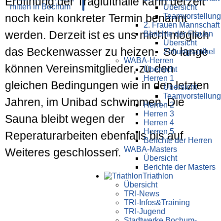
Eröffnung der Traglufthalle kann derzeit
Übersicht
Teamvorstellung
noch kein konkreter Termin benannt
2. Frauen Mannschaft
werden. Derzeit ist es uns micht möglich
Berichte der Frauen
Übersicht
das Beckenwasser zu heizen. So lange
Zeitungsartikel
WABA-Herren
können Vereinsmitglieder, zu den
Übersicht
Herren 1
gleichen Bedingungen wie in den letzten
Übersicht
Teamvorstellung
Jahren, im Unibad schwimmen. Die
Herren 2
Herren 3
Sauna bleibt wegen der
Herren 4
Herren 5
Reperaturarbeiten ebenfalls bis auf
Berichte der Herren
WABA-Masters
Weiteres geschlossen.
Übersicht
Berichte der Masters
Triathlon
Übersicht
TRI-News
TRI-Infos&Training
TRI-Jugend
Stadtwerke Bochum-