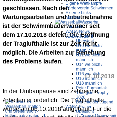
Eigene Wettkämpfe
geschlossen. Nach den
Förderverein Schwimmen
Externe Links
Wartungsarbeiten und Inbetriebnahme
Masters
Wasser­ball
ist der Schwimmbaderwärmer seit
Übersicht
WABA-News
dem 17.10.2018 defekt. Die Eröffnung
WABA-Jugend
Übersicht
der Traglufthalle ist zur Zeit nicht
U10 weiblich /
männlich
möglich. Die Arbeiten zur Behebung
U12 weiblich /
männlich
des Problems laufen.
U14 weiblich /
männlich
U16 weiblich
17.10.2018
U16 männlich
U18 männlich
Peter Furmaniak
In der Umbaupause sind zahlreiche
Youngster Trophy
2026
Arbeiten erforderlich. Die Traglufthalle
Berichte der Jugend
WABA-Frauen
wurde am 06.10.2018 aufgebaut. Für die
Übersicht
1. Frauen Mannschaft