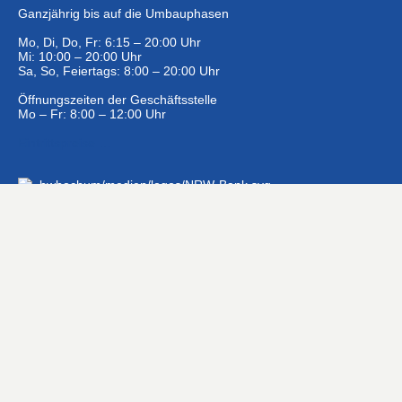
Ganzjährig bis auf die Umbauphasen
Mo, Di, Do, Fr: 6:15 – 20:00 Uhr
Mi: 10:00 – 20:00 Uhr
Sa, So, Feiertags: 8:00 – 20:00 Uhr
Öffnungszeiten der Geschäftsstelle
Mo – Fr: 8:00 – 12:00 Uhr
Eintrittspreise …
Gefördert mit 1.200.000 € aus dem Zuschussförderprogramm
der NRW-Landesregierung »Moderne Sportstätte 2022«
#Hashtags
#BSNews
#Gesundheitssport
#MasterNews
#Neuigkeit
#Offen
#Presse­berichte